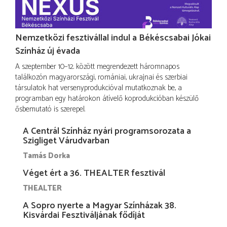
Nemzetközi fesztivállal indul a Békéscsabai Jókai
Színház új évada
A szeptember 10–12. között megrendezett háromnapos
találkozón magyarországi, romániai, ukrajnai és szerbiai
társulatok hat versenyprodukcióval mutatkoznak be, a
programban egy határokon átívelő koprodukcióban készülő
ősbemutató is szerepel.
A Centrál Színház nyári programsorozata a
Szigliget Várudvarban
Tamás Dorka
Véget ért a 36. THEALTER fesztivál
THEALTER
A Sopro nyerte a Magyar Színházak 38.
Kisvárdai Fesztiváljának fődíját