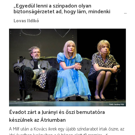
„Egyedül lenni a színpadon olyan
biztonságérzetet ad, hogy lám, mindenki
más nélkül is megvagyok magammal…”
Lovas Ildikó
Évadot zárt a Jurányi és őszi bemutatóra
készülnek az Átriumban
A Milf után a Kovács ikrek egy újabb színdarabot írtak őszre, az