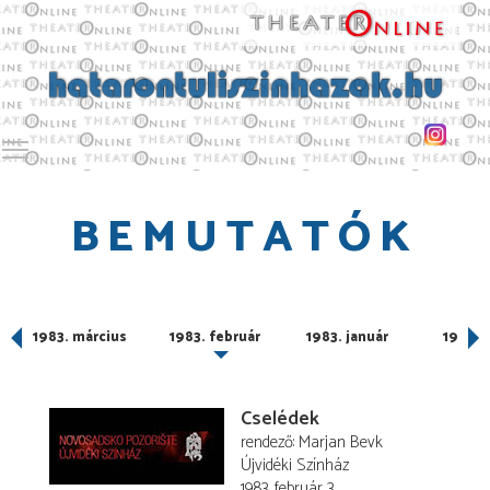
Toggle main menu visibility
BEMUTATÓK
1983. március
1983. február
1983. január
1982. 
Cselédek
rendező
Marjan Bevk
Újvidéki Színház
1983. február 3.