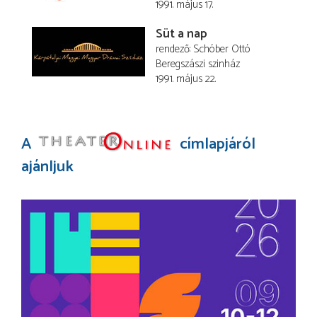
1991. május 17.
Süt a nap
rendező
Schóber Ottó
Beregszászi szinház
1991. május 22.
A
címlapjáról
ajánljuk