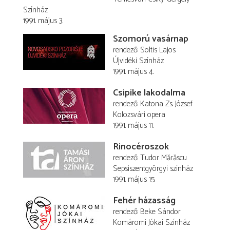
Színház
1991. május 3.
Szomorú vasárnap
rendező
Soltis Lajos
Újvidéki Színház
1991. május 4.
Csipike lakodalma
rendező
Katona Zs. József
Kolozsvári opera
1991. május 11.
Rinocéroszok
rendező
Tudor Mărăscu
Sepsiszentgyörgyi színház
1991. május 15.
Fehér házasság
rendező
Beke Sándor
Komáromi Jókai Színház