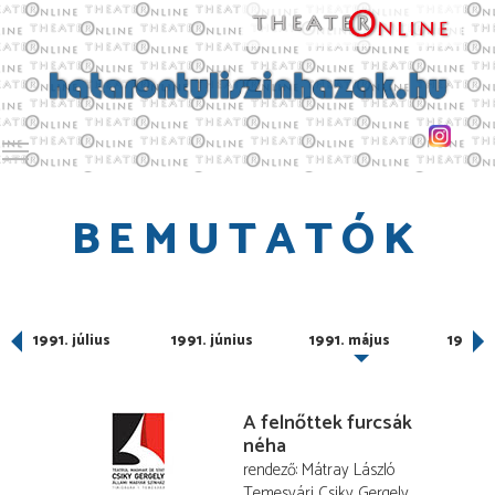
Toggle main menu visibility
BEMUTATÓK
ber
1991. július
1991. június
1991. május
1991. á
A felnőttek furcsák
néha
rendező
Mátray László
Temesvári Csiky Gergely