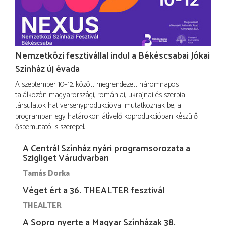
Nemzetközi fesztivállal indul a Békéscsabai Jókai
Színház új évada
A szeptember 10–12. között megrendezett háromnapos
találkozón magyarországi, romániai, ukrajnai és szerbiai
társulatok hat versenyprodukcióval mutatkoznak be, a
programban egy határokon átívelő koprodukcióban készülő
ősbemutató is szerepel.
A Centrál Színház nyári programsorozata a
Szigliget Várudvarban
Tamás Dorka
Véget ért a 36. THEALTER fesztivál
THEALTER
A Sopro nyerte a Magyar Színházak 38.