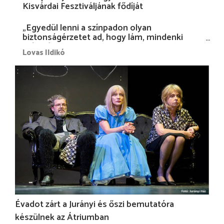
Kisvárdai Fesztiváljának fődíját
„Egyedül lenni a színpadon olyan
biztonságérzetet ad, hogy lám, mindenki
más nélkül is megvagyok magammal…”
Lovas Ildikó
Évadot zárt a Jurányi és őszi bemutatóra
készülnek az Átriumban