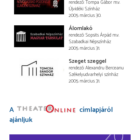
rendező
Tompa Gábor
m.v.
Újvidéki Színház
2005. március 30.
Álomlakó
rendező
Sopsits Árpád
m.v.
Szabadkai Népszínház
2005. március 31.
Szeget szeggel
rendező
Alexandru Berceanu
Székelyudvarhelyi színház
2005. március 31.
A
címlapjáról
ajánljuk