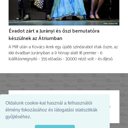
Évadot zárt a Jurányi és őszi bemutatóra
készülnek az Átriumban
A Milf után a Kovács ikrek egy újabb színdarabot írtak őszre, az
idei évadban Jurányiban a 9 hónap alatt 18 premier - 6
kiállításmegnyitó - 355 előadás - 30.000 néző volt – és díjeső.
Oldalunk cookie-kat használ a felhasználói
Az oldal megjelenését támogatja:
élmény fokozásához és látogatási statisztikák
gyűjtéséhez.