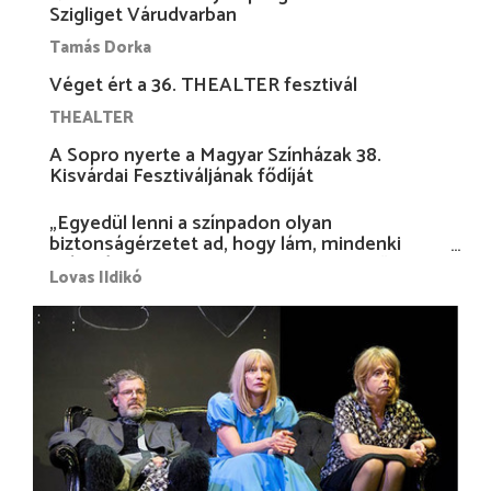
Szigliget Várudvarban
Tamás Dorka
Véget ért a 36. THEALTER fesztivál
THEALTER
A Sopro nyerte a Magyar Színházak 38.
Kisvárdai Fesztiváljának fődíját
„Egyedül lenni a színpadon olyan
biztonságérzetet ad, hogy lám, mindenki
más nélkül is megvagyok magammal…”
Lovas Ildikó