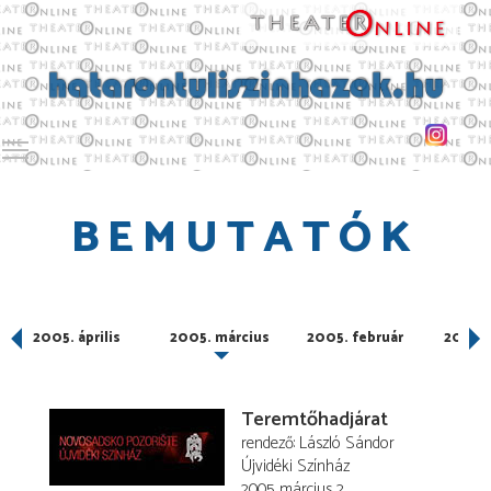
Toggle main menu visibility
BEMUTATÓK
2005. április
2005. március
2005. február
2005. 
Teremtőhadjárat
rendező
László Sándor
Újvidéki Színház
2005. március 2.