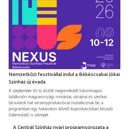
Nemzetközi fesztivállal indul a Békéscsabai Jókai
Színház új évada
A szeptember 10–12. között megrendezett háromnapos
találkozón magyarországi, romániai, ukrajnai és szerbiai
társulatok hat versenyprodukcióval mutatkoznak be, a
programban egy határokon átívelő koprodukcióban készülő
ősbemutató is szerepel.
A Centrál Színház nyári programsorozata a