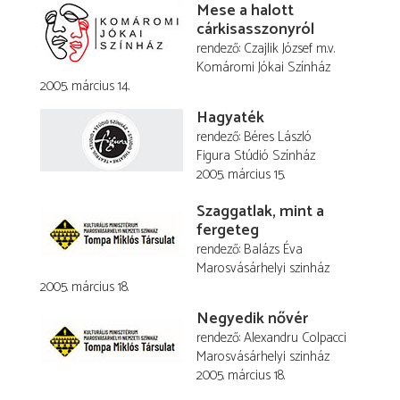
Mese a halott
cárkisasszonyról
rendező
Czajlik József
m.v.
Komáromi Jókai Színház
2005. március 14.
Hagyaték
rendező
Béres László
Figura Stúdió Színház
2005. március 15.
Szaggatlak, mint a
fergeteg
rendező
Balázs Éva
Marosvásárhelyi szinház
2005. március 18.
Negyedik nővér
rendező
Alexandru Colpacci
Marosvásárhelyi szinház
2005. március 18.