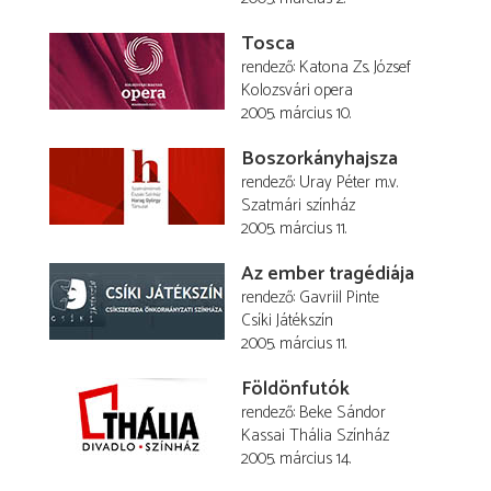
Tosca
rendező
Katona Zs. József
Kolozsvári opera
2005. március 10.
Boszorkányhajsza
rendező
Uray Péter
m.v.
Szatmári színház
2005. március 11.
Az ember tragédiája
rendező
Gavriil Pinte
Csíki Játékszín
2005. március 11.
Földönfutók
rendező
Beke Sándor
Kassai Thália Színház
2005. március 14.