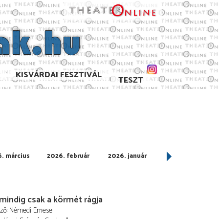
KISVÁRDAI FESZTIVÁL
TESZT
. március
2026. február
2026. január
2025. december
 mindig csak a körmét rágja
ező
Némedi Emese