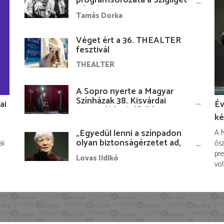
Várudvarban
Tamás Dorka
Véget ért a 36. THEALTER
fesztivál
THEALTER
A Sopro nyerte a Magyar
Színházak 38. Kisvárdai
ai
Év
Fesztiváljának fődíját
ké
„Egyedül lenni a színpadon
A M
olyan biztonságérzetet ad,
ai
ősz
hogy lám, mindenki más
pre
Lovas Ildikó
nélkül is megvagyok
vol
magammal…”