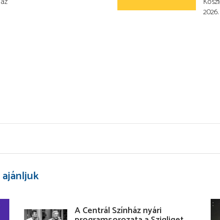
ház
Koszt
2026. 
 ajánljuk
A Centrál Színház nyári
programsorozata a Szigliget