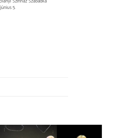
olányi Színház Szabadka
június 5.