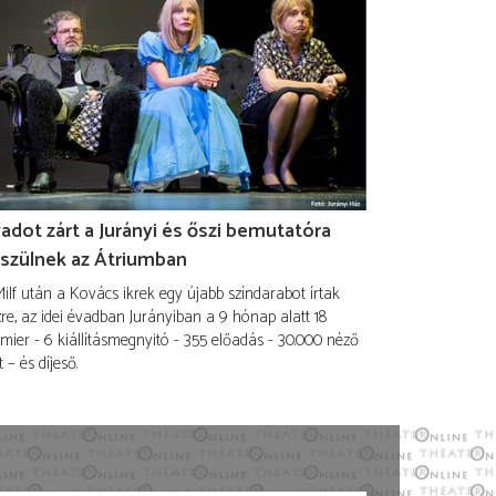
adot zárt a Jurányi és őszi bemutatóra
szülnek az Átriumban
ilf után a Kovács ikrek egy újabb színdarabot írtak
re, az idei évadban Jurányiban a 9 hónap alatt 18
mier - 6 kiállításmegnyitó - 355 előadás - 30.000 néző
t – és díjeső.