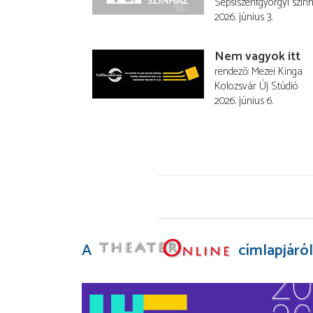
Sepsiszentgyörgyi szín
2026. június 3.
Nem vagyok itt
rendező
Mezei Kinga
Kolozsvár Új Stúdió
2026. június 6.
A
címlapjáról