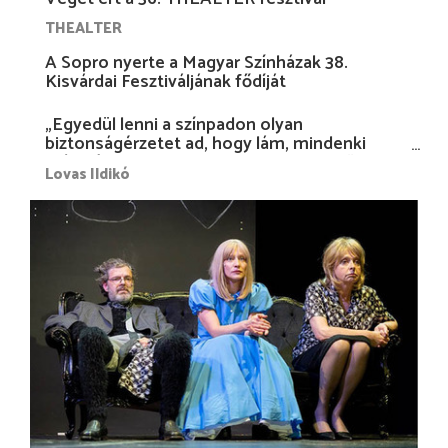
THEALTER
A Sopro nyerte a Magyar Színházak 38.
Kisvárdai Fesztiváljának fődíját
„Egyedül lenni a színpadon olyan
biztonságérzetet ad, hogy lám, mindenki
más nélkül is megvagyok magammal…”
Lovas Ildikó