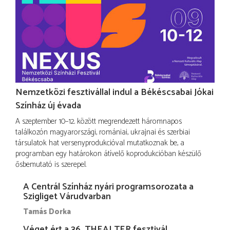
Nemzetközi fesztivállal indul a Békéscsabai Jókai
Színház új évada
A szeptember 10–12. között megrendezett háromnapos
találkozón magyarországi, romániai, ukrajnai és szerbiai
társulatok hat versenyprodukcióval mutatkoznak be, a
programban egy határokon átívelő koprodukcióban készülő
ősbemutató is szerepel.
A Centrál Színház nyári programsorozata a
Szigliget Várudvarban
Tamás Dorka
Véget ért a 36. THEALTER fesztivál