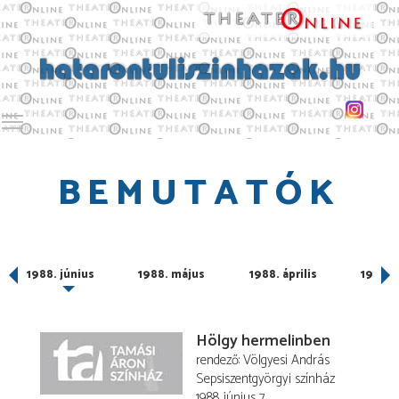
Toggle main menu visibility
BEMUTATÓK
1988. június
1988. május
1988. április
1988. 
Hölgy hermelinben
rendező
Völgyesi András
Sepsiszentgyörgyi színház
1988. június 7.