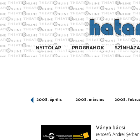
NYITÓLAP
PROGRAMOK
SZÍNHÁZ
008. május
2008. április
2008. március
2008. febru
Ványa bácsi
rendező
Andrei Şerban