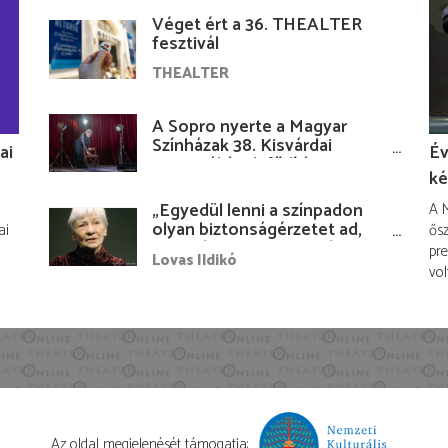
Véget ért a 36. THEALTER
fesztivál
THEALTER
A Sopro nyerte a Magyar
Színházak 38. Kisvárdai
ai
Év
Fesztiváljának fődíját
ké
„Egyedül lenni a színpadon
A M
olyan biztonságérzetet ad,
ai
ősz
hogy lám, mindenki más
pre
Lovas Ildikó
nélkül is megvagyok
vol
magammal…”
Az oldal megjelenését támogatja: