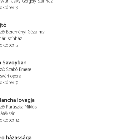
vári Csiky Gergely Színház
 október 3.
jtó
ező
Bereményi Géza
m.v.
ári színház
 október 5.
a Savoyban
ező
Szabó Emese
svári opera
 október 7.
Mancha lovagja
ező
Parászka Miklós
Játékszín
október 12.
ro házassága