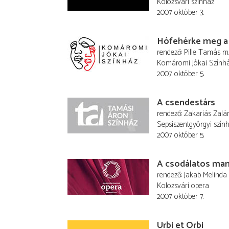
Kolozsvári színház
2007. október 3.
Hófehérke meg a
rendező
Pille Tamás
m.
Komáromi Jókai Szính
2007. október 5.
A csendestárs
rendező
Zakariás Zalá
Sepsiszentgyörgyi szín
2007. október 5.
A csodálatos man
rendező
Jakab Melinda
Kolozsvári opera
2007. október 7.
Urbi et Orbi