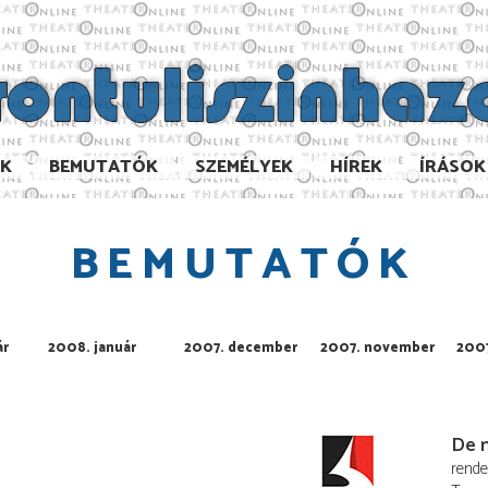
AK
BEMUTATÓK
SZEMÉLYEK
HÍREK
ÍRÁSOK
BEMUTATÓK
ár
2008. január
2007. december
2007. november
2007
De m
rend