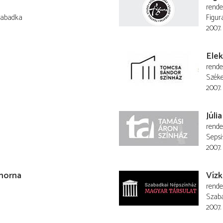
rend
zabadka
Figur
2007.
Elek
rend
Széke
2007. 
Júlia
rend
Sepsi
2007.
morna
Vízk
rend
Szaba
2007.