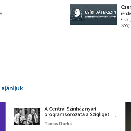
Cse
te
rend
Csíki 
2007.
 ajánljuk
A Centrál Színház nyári
programsorozata a Szigliget
Várudvarban
Tamás Dorka