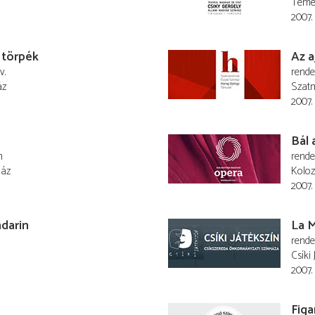
Temes
2007.
 törpék
Az a
v.
rend
áz
Szatm
2007.
Bál 
n
rend
ház
Koloz
2007.
darin
La 
rend
Csíki 
2007. 
Figa