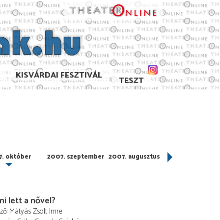
KISVÁRDAI FESZTIVÁL
TESZT
. október
2007. szeptember
2007. augusztus
2007. július
i lett a nővel?
ező
Mátyás Zsolt Imre