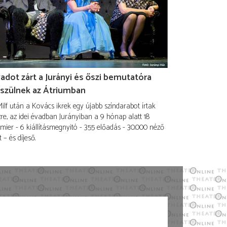
adot zárt a Jurányi és őszi bemutatóra
szülnek az Átriumban
ilf után a Kovács ikrek egy újabb színdarabot írtak
re, az idei évadban Jurányiban a 9 hónap alatt 18
mier - 6 kiállításmegnyitó - 355 előadás - 30.000 néző
t – és díjeső.