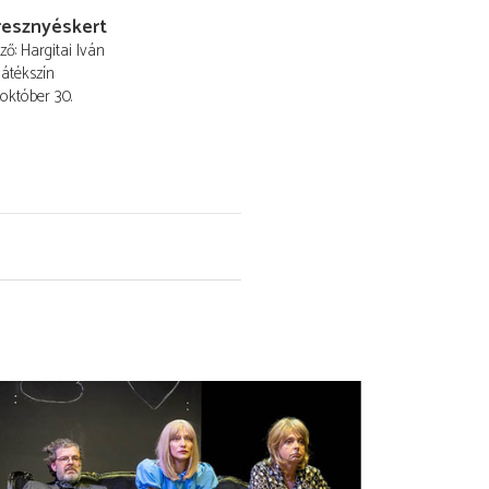
resznyéskert
ező
Hargitai Iván
Játékszín
 október 30.