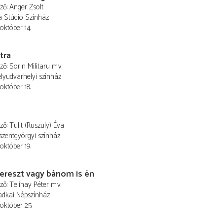
ező
Anger Zsolt
a Stúdió Színház
 október 14.
tra
ező
Sorin Militaru
m.v.
lyudvarhelyi színház
október 18.
ező
Tulit (Ruszuly) Éva
szentgyörgyi színház
 október 19.
ereszt vagy bánom is én
ező
Telihay Péter
m.v.
dkai Népszínház
 október 25.