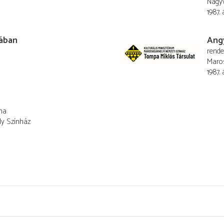
Nagyv
1987. á
dában
Angy
rend
Maros
1987. á
na
ly Színház