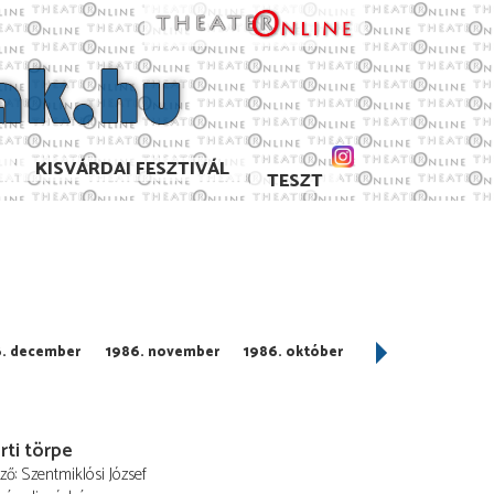
KISVÁRDAI FESZTIVÁL
TESZT
6. december
1986. november
1986. október
1986. szeptemb
rti törpe
ező
Szentmiklósi József