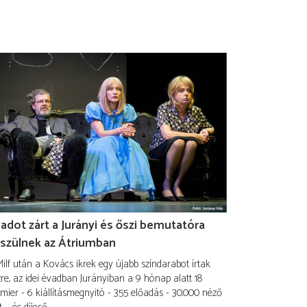
adot zárt a Jurányi és őszi bemutatóra
szülnek az Átriumban
ilf után a Kovács ikrek egy újabb színdarabot írtak
re, az idei évadban Jurányiban a 9 hónap alatt 18
mier - 6 kiállításmegnyitó - 355 előadás - 30.000 néző