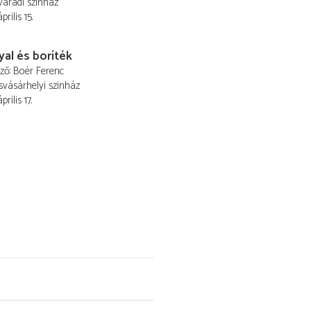
áradi színház
prilis 15.
al és boríték
ező
Boér Ferenc
vásárhelyi szinház
prilis 17.