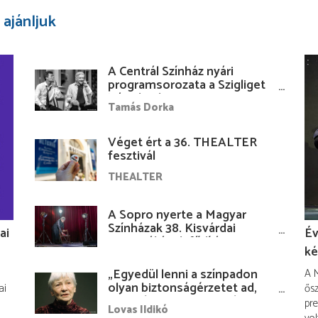
 ajánljuk
A Centrál Színház nyári
programsorozata a Szigliget
Várudvarban
Tamás Dorka
Véget ért a 36. THEALTER
fesztivál
THEALTER
A Sopro nyerte a Magyar
Színházak 38. Kisvárdai
ai
Év
Fesztiváljának fődíját
ké
„Egyedül lenni a színpadon
A M
olyan biztonságérzetet ad,
ai
ősz
hogy lám, mindenki más
pre
Lovas Ildikó
nélkül is megvagyok