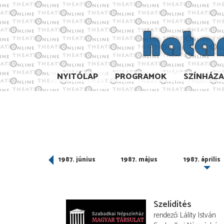
NYITÓLAP
PROGRAMOK
SZÍNHÁZ
987. július
1987. június
1987. május
1987. április
Szelídítés
rendező
Lálity István