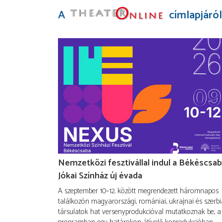
A
címlapjáról
Nemzetközi fesztivállal indul a Békéscsab
Jókai Színház új évada
A szeptember 10–12. között megrendezett háromnapos
találkozón magyarországi, romániai, ukrajnai és szerbi
társulatok hat versenyprodukcióval mutatkoznak be, a