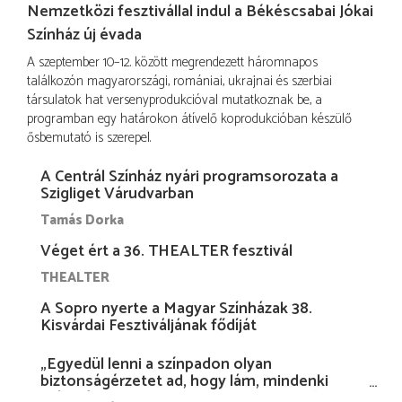
Nemzetközi fesztivállal indul a Békéscsabai Jókai
Színház új évada
A szeptember 10–12. között megrendezett háromnapos
találkozón magyarországi, romániai, ukrajnai és szerbiai
társulatok hat versenyprodukcióval mutatkoznak be, a
programban egy határokon átívelő koprodukcióban készülő
ősbemutató is szerepel.
A Centrál Színház nyári programsorozata a
Szigliget Várudvarban
Tamás Dorka
Véget ért a 36. THEALTER fesztivál
THEALTER
A Sopro nyerte a Magyar Színházak 38.
Kisvárdai Fesztiváljának fődíját
„Egyedül lenni a színpadon olyan
biztonságérzetet ad, hogy lám, mindenki
más nélkül is megvagyok magammal…”