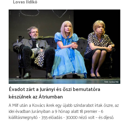
Lovas Ildikó
Évadot zárt a Jurányi és őszi bemutatóra
készülnek az Átriumban
A Milf után a Kovács ikrek egy újabb színdarabot írtak őszre, az
idei évadban Jurányiban a 9 hónap alatt 18 premier - 6
kiállításmegnyitó - 355 előadás - 30.000 néző volt – és díjeső.