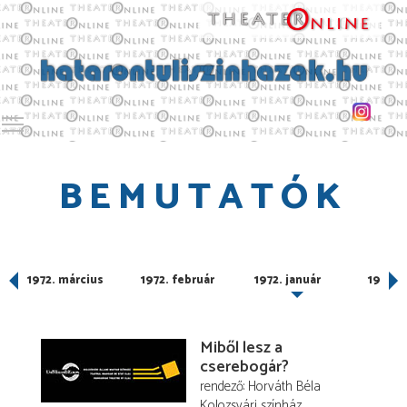
Toggle main menu visibility
BEMUTATÓK
1972. március
1972. február
1972. január
1971. 
Miből lesz a
cserebogár?
rendező
Horváth Béla
Kolozsvári színház