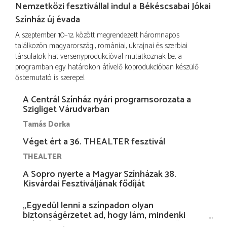
Nemzetközi fesztivállal indul a Békéscsabai Jókai
Színház új évada
A szeptember 10–12. között megrendezett háromnapos
találkozón magyarországi, romániai, ukrajnai és szerbiai
társulatok hat versenyprodukcióval mutatkoznak be, a
programban egy határokon átívelő koprodukcióban készülő
ősbemutató is szerepel.
A Centrál Színház nyári programsorozata a
Szigliget Várudvarban
Tamás Dorka
Véget ért a 36. THEALTER fesztivál
THEALTER
A Sopro nyerte a Magyar Színházak 38.
Kisvárdai Fesztiváljának fődíját
„Egyedül lenni a színpadon olyan
biztonságérzetet ad, hogy lám, mindenki
más nélkül is megvagyok magammal…”