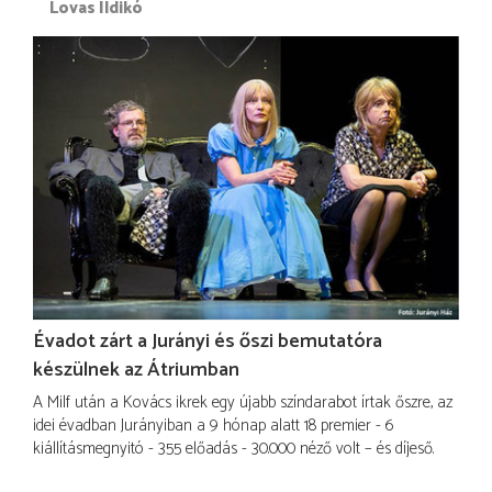
Lovas Ildikó
Évadot zárt a Jurányi és őszi bemutatóra
készülnek az Átriumban
A Milf után a Kovács ikrek egy újabb színdarabot írtak őszre, az
idei évadban Jurányiban a 9 hónap alatt 18 premier - 6
kiállításmegnyitó - 355 előadás - 30.000 néző volt – és díjeső.