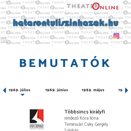
Toggle main menu visibility
BEMUTATÓK
us
1969. július
1969. június
1969. május
1969. á
Többsincs királyfi
rendező
Kóra Ilona
Temesvári Csiky Gergely
Színház