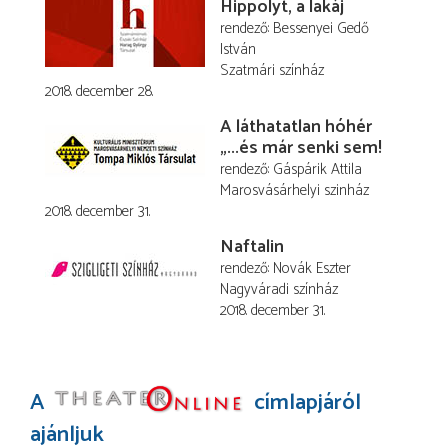
Hippolyt, a lakáj
rendező
Bessenyei Gedő
István
Szatmári színház
2018. december 28.
A láthatatlan hóhér
„...és már senki sem!
rendező
Gáspárik Attila
Marosvásárhelyi szinház
2018. december 31.
Naftalin
rendező
Novák Eszter
Nagyváradi színház
2018. december 31.
A
címlapjáról
ajánljuk