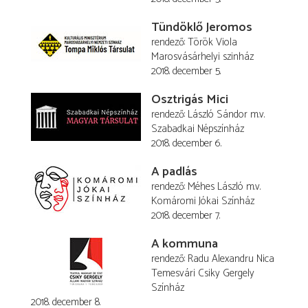
Tündöklő Jeromos
rendező
Török Viola
Marosvásárhelyi szinház
2018. december 5.
Osztrigás Mici
rendező
László Sándor
m.v.
Szabadkai Népszínház
2018. december 6.
A padlás
rendező
Méhes László
m.v.
Komáromi Jókai Színház
2018. december 7.
A kommuna
rendező
Radu Alexandru Nica
Temesvári Csiky Gergely
Színház
2018. december 8.