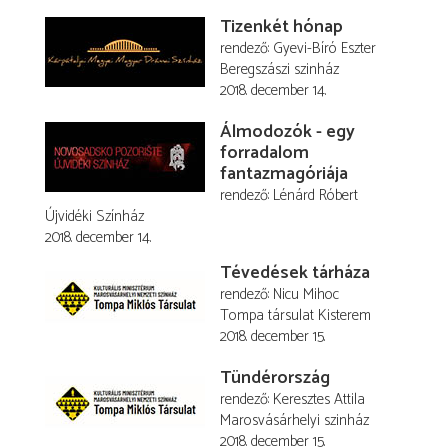
Tizenkét hónap
rendező
Gyevi-Bíró Eszter
Beregszászi szinház
2018. december 14.
Álmodozók - egy
forradalom
fantazmagóriája
rendező
Lénárd Róbert
Újvidéki Színház
2018. december 14.
Tévedések tárháza
rendező
Nicu Mihoc
Tompa társulat Kisterem
2018. december 15.
Tündérország
rendező
Keresztes Attila
Marosvásárhelyi szinház
2018. december 15.