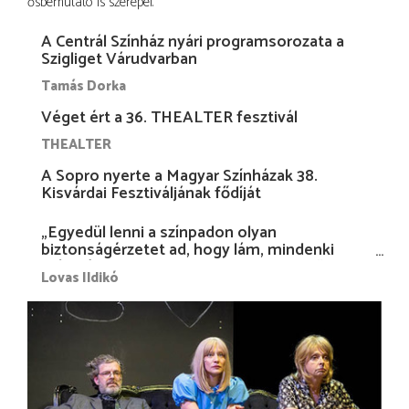
ősbemutató is szerepel.
A Centrál Színház nyári programsorozata a
Szigliget Várudvarban
Tamás Dorka
Véget ért a 36. THEALTER fesztivál
THEALTER
A Sopro nyerte a Magyar Színházak 38.
Kisvárdai Fesztiváljának fődíját
„Egyedül lenni a színpadon olyan
biztonságérzetet ad, hogy lám, mindenki
más nélkül is megvagyok magammal…”
Lovas Ildikó