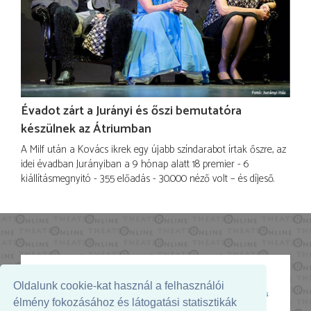
Évadot zárt a Jurányi és őszi bemutatóra
készülnek az Átriumban
A Milf után a Kovács ikrek egy újabb színdarabot írtak őszre, az
idei évadban Jurányiban a 9 hónap alatt 18 premier - 6
kiállításmegnyitó - 355 előadás - 30.000 néző volt – és díjeső.
Oldalunk cookie-kat használ a felhasználói
Az oldal megjelenését támogatja:
élmény fokozásához és látogatási statisztikák