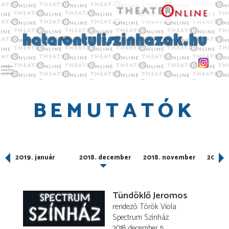
Toggle main menu visibility
BEMUTATÓK
2019. január
2018. december
2018. november
2018. 
Tündöklő Jeromos
rendező
Török Viola
Spectrum Színház
2018. december 5.