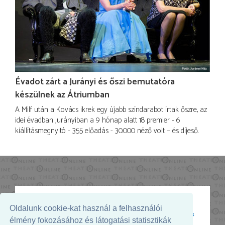
Évadot zárt a Jurányi és őszi bemutatóra
készülnek az Átriumban
A Milf után a Kovács ikrek egy újabb színdarabot írtak őszre, az
idei évadban Jurányiban a 9 hónap alatt 18 premier - 6
kiállításmegnyitó - 355 előadás - 30.000 néző volt – és díjeső.
Oldalunk cookie-kat használ a felhasználói
Az oldal megjelenését támogatja:
élmény fokozásához és látogatási statisztikák