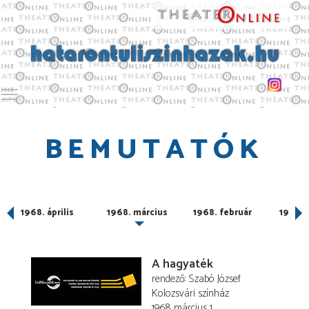
Toggle main menu visibility
BEMUTATÓK
1968. április
1968. március
1968. február
1968. 
A hagyaték
rendező
Szabó József
Kolozsvári színház
1968. március 1.