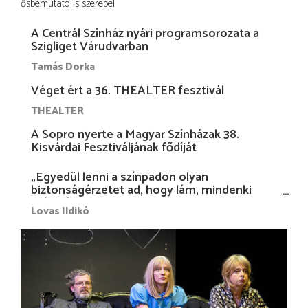
ősbemutató is szerepel.
A Centrál Színház nyári programsorozata a
Szigliget Várudvarban
Tamás Dorka
Véget ért a 36. THEALTER fesztivál
THEALTER
A Sopro nyerte a Magyar Színházak 38.
Kisvárdai Fesztiváljának fődíját
„Egyedül lenni a színpadon olyan
biztonságérzetet ad, hogy lám, mindenki
más nélkül is megvagyok magammal…”
Lovas Ildikó