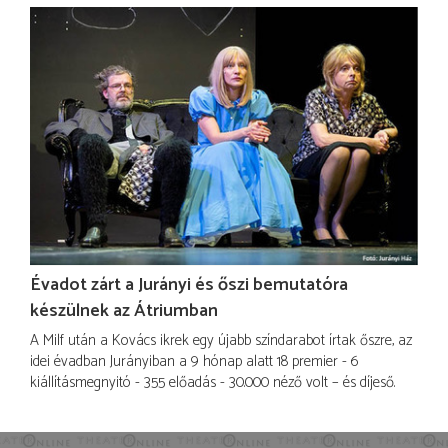
Évadot zárt a Jurányi és őszi bemutatóra
készülnek az Átriumban
A Milf után a Kovács ikrek egy újabb színdarabot írtak őszre, az
idei évadban Jurányiban a 9 hónap alatt 18 premier - 6
kiállításmegnyitó - 355 előadás - 30.000 néző volt – és díjeső.