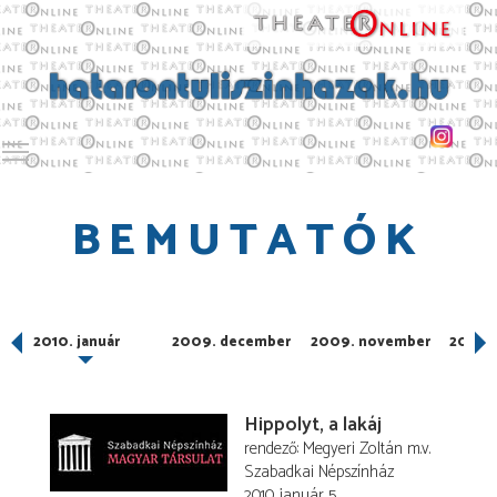
Toggle main menu visibility
BEMUTATÓK
2010. január
2009. december
2009. november
2009.
Hippolyt, a lakáj
rendező
Megyeri Zoltán
m.v.
Szabadkai Népszínház
2010. január 5.