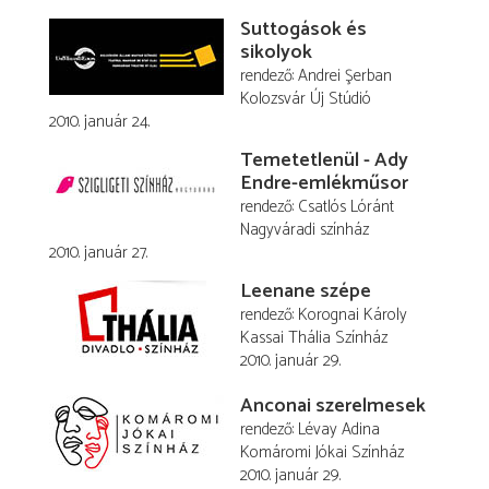
Suttogások és
sikolyok
rendező
Andrei Şerban
Kolozsvár Új Stúdió
2010. január 24.
Temetetlenül - Ady
Endre-emlékműsor
rendező
Csatlós Lóránt
Nagyváradi színház
2010. január 27.
Leenane szépe
rendező
Korognai Károly
Kassai Thália Színház
2010. január 29.
Anconai szerelmesek
rendező
Lévay Adina
Komáromi Jókai Színház
2010. január 29.