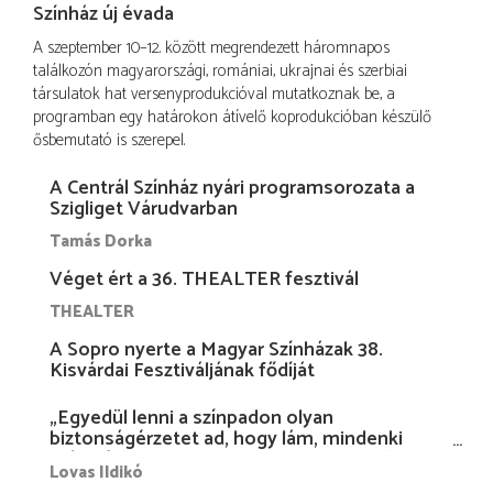
Színház új évada
A szeptember 10–12. között megrendezett háromnapos
találkozón magyarországi, romániai, ukrajnai és szerbiai
társulatok hat versenyprodukcióval mutatkoznak be, a
programban egy határokon átívelő koprodukcióban készülő
ősbemutató is szerepel.
A Centrál Színház nyári programsorozata a
Szigliget Várudvarban
Tamás Dorka
Véget ért a 36. THEALTER fesztivál
THEALTER
A Sopro nyerte a Magyar Színházak 38.
Kisvárdai Fesztiváljának fődíját
„Egyedül lenni a színpadon olyan
biztonságérzetet ad, hogy lám, mindenki
más nélkül is megvagyok magammal…”
Lovas Ildikó