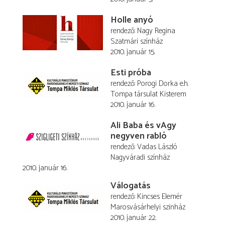
Holle anyó
rendező
Nagy Regina
Szatmári színház
2010. január 15.
Esti próba
rendező
Porogi Dorka
e.h.
Tompa társulat Kisterem
2010. január 16.
Ali Baba és vAgy
negyven rabló
rendező
Vadas László
Nagyváradi színház
2010. január 16.
Válogatás
rendező
Kincses Elemér
Marosvásárhelyi szinház
2010. január 22.