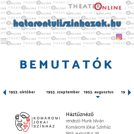
Toggle main menu visibility
BEMUTATÓK
r
1953. október
1953. szeptember
1953. augusztus
1953. 
Háztűznéző
rendező
Munk István
Komáromi Jókai Színház
1953. augusztus 29.