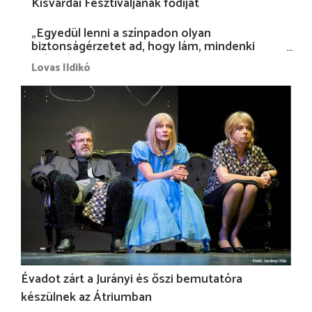
Kisvárdai Fesztiváljának fődíját
„Egyedül lenni a színpadon olyan
biztonságérzetet ad, hogy lám, mindenki
más nélkül is megvagyok magammal…”
Lovas Ildikó
Évadot zárt a Jurányi és őszi bemutatóra
készülnek az Átriumban