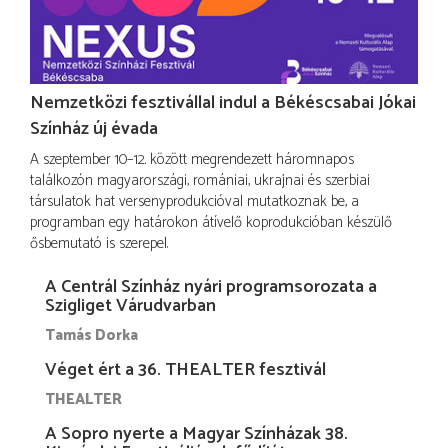
Nemzetközi fesztivállal indul a Békéscsabai Jókai
Színház új évada
A szeptember 10–12. között megrendezett háromnapos
találkozón magyarországi, romániai, ukrajnai és szerbiai
társulatok hat versenyprodukcióval mutatkoznak be, a
programban egy határokon átívelő koprodukcióban készülő
ősbemutató is szerepel.
A Centrál Színház nyári programsorozata a
Szigliget Várudvarban
Tamás Dorka
Véget ért a 36. THEALTER fesztivál
THEALTER
A Sopro nyerte a Magyar Színházak 38.