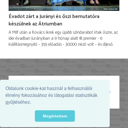
Évadot zárt a Jurányi és őszi bemutatóra
készülnek az Átriumban
A Milf után a Kovács ikrek egy újabb színdarabot írtak őszre, az
idei évadban Jurányiban a 9 hónap alatt 18 premier - 6
kiállításmegnyitó - 355 előadás - 30.000 néző volt – és díjeső.
Oldalunk cookie-kat használ a felhasználói
Az oldal megjelenését támogatja:
élmény fokozásához és látogatási statisztikák
gyűjtéséhez.
Megértettem
© 2026. - THEATER Online -
theater.hu