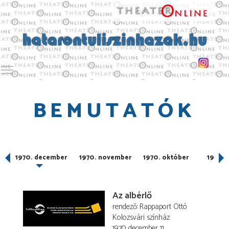
Toggle main menu visibility
BEMUTATÓK
1970. december
1970. november
1970. október
1970. j
Az albérlő
rendező
Rappaport Ottó
Kolozsvári színház
1970. december 11.