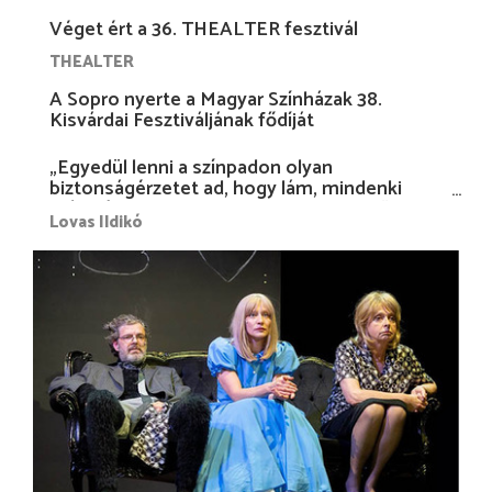
Véget ért a 36. THEALTER fesztivál
THEALTER
A Sopro nyerte a Magyar Színházak 38.
Kisvárdai Fesztiváljának fődíját
„Egyedül lenni a színpadon olyan
biztonságérzetet ad, hogy lám, mindenki
más nélkül is megvagyok magammal…”
Lovas Ildikó