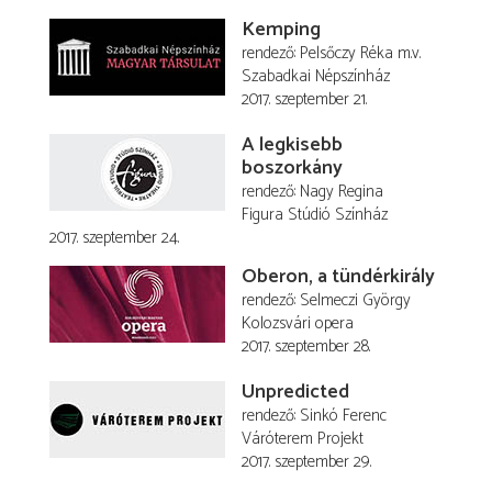
Kemping
rendező
Pelsőczy Réka
m.v.
Szabadkai Népszínház
2017. szeptember 21.
A legkisebb
boszorkány
rendező
Nagy Regina
Figura Stúdió Színház
2017. szeptember 24.
Oberon, a tündérkirály
rendező
Selmeczi György
Kolozsvári opera
2017. szeptember 28.
Unpredicted
rendező
Sinkó Ferenc
Váróterem Projekt
2017. szeptember 29.