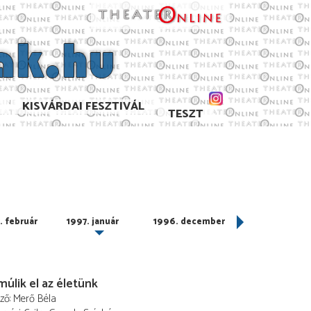
KISVÁRDAI FESZTIVÁL
TESZT
. február
1997. január
1996. december
1996. novembe
múlik el az életünk
ező
Merő Béla