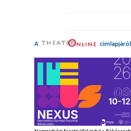
A
címlapjáról