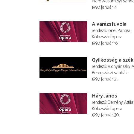
Marosvásárhelyi szinh
1997. január 4.
A varázsfuvola
rendező
Ionel Pantea
Kolozsvári opera
1997. január 16.
Gyilkosság a szé
rendező
Vidnyánszky At
Beregszászi szinház
1997. január 21.
Háry János
rendező
Demény Attila
Kolozsvári opera
1997. január 30.