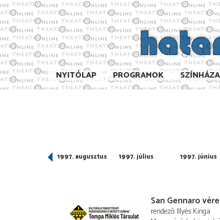
NYITÓLAP
PROGRAMOK
SZÍNHÁZ
997. szeptember
1997. augusztus
1997. július
1997. június
San Gennaro vére
rendező
Illyés Kinga