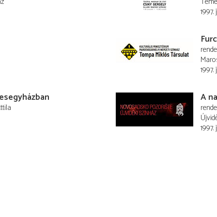
áz
Temes
1997. 
Furc
rend
Maros
1997. 
kesegyházban
A na
tila
rend
Újvid
1997. 