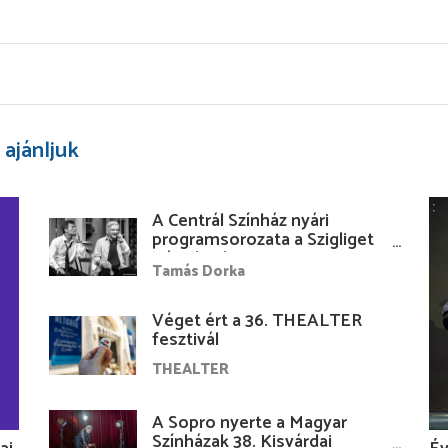
 ajánljuk
A Centrál Színház nyári
programsorozata a Szigliget
Várudvarban
Tamás Dorka
Véget ért a 36. THEALTER
fesztivál
THEALTER
A Sopro nyerte a Magyar
Színházak 38. Kisvárdai