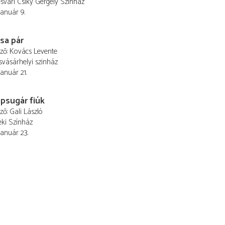
vári Csiky Gergely Színház
január 9.
sa pár
ező
Kovács Levente
vásárhelyi szinház
január 21.
psugár fiúk
ező
Gali László
éki Színház
január 23.