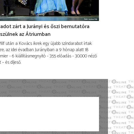
adot zárt a Jurányi és őszi bemutatóra
szülnek az Átriumban
ilf után a Kovács ikrek egy újabb színdarabot írtak
re, az idei évadban Jurányiban a 9 hónap alatt 18
mier - 6 kiállításmegnyitó - 355 előadás - 30.000 néző
t – és díjeső.