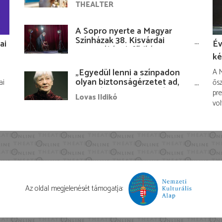
THEALTER
A Sopro nyerte a Magyar
Színházak 38. Kisvárdai
ai
Év
Fesztiváljának fődíját
ké
„Egyedül lenni a színpadon
A M
olyan biztonságérzetet ad,
ai
ősz
hogy lám, mindenki más
pre
Lovas Ildikó
nélkül is megvagyok
vol
magammal…”
Az oldal megjelenését támogatja: