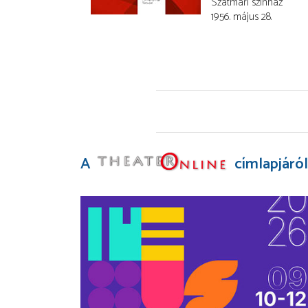
Szatmári színház
1956. május 28.
A
címlapjáról