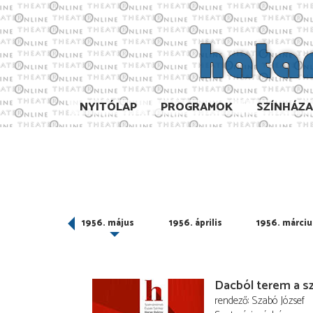
NYITÓLAP
PROGRAMOK
SZÍNHÁZ
956. június
1956. május
1956. április
1956. márciu
Dacból terem a s
rendező
Szabó József