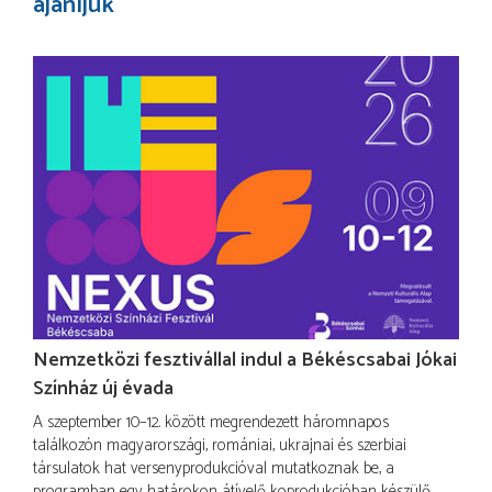
ajánljuk
Nemzetközi fesztivállal indul a Békéscsabai Jókai
Színház új évada
A szeptember 10–12. között megrendezett háromnapos
találkozón magyarországi, romániai, ukrajnai és szerbiai
társulatok hat versenyprodukcióval mutatkoznak be, a
programban egy határokon átívelő koprodukcióban készülő