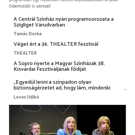
ősbemutató is szerepel.
A Centrál Színház nyári programsorozata a
Szigliget Várudvarban
Tamás Dorka
Véget ért a 36. THEALTER fesztivál
THEALTER
A Sopro nyerte a Magyar Színházak 38.
Kisvárdai Fesztiváljának fődíját
„Egyedül lenni a színpadon olyan
biztonságérzetet ad, hogy lám, mindenki
más nélkül is megvagyok magammal…”
Lovas Ildikó