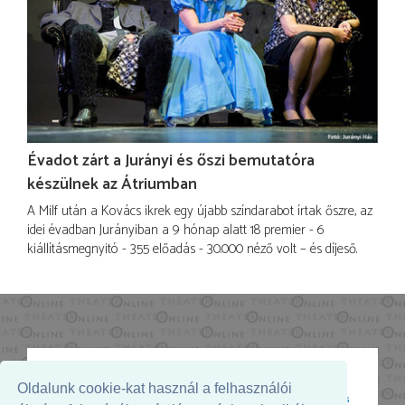
Évadot zárt a Jurányi és őszi bemutatóra
készülnek az Átriumban
A Milf után a Kovács ikrek egy újabb színdarabot írtak őszre, az
idei évadban Jurányiban a 9 hónap alatt 18 premier - 6
kiállításmegnyitó - 355 előadás - 30.000 néző volt – és díjeső.
Oldalunk cookie-kat használ a felhasználói
Az oldal megjelenését támogatja: