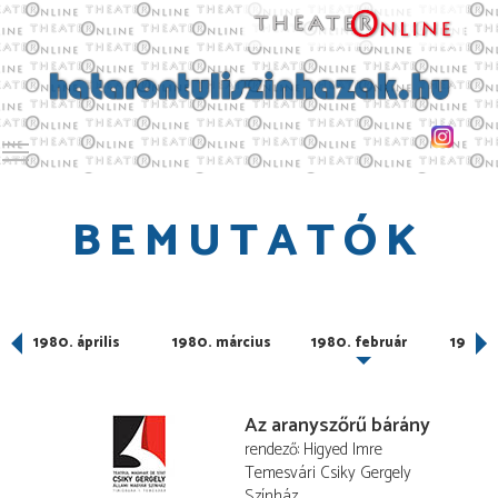
Toggle main menu visibility
BEMUTATÓK
1980. április
1980. március
1980. február
1980. 
Az aranyszőrű bárány
rendező
Higyed Imre
Temesvári Csiky Gergely
Színház