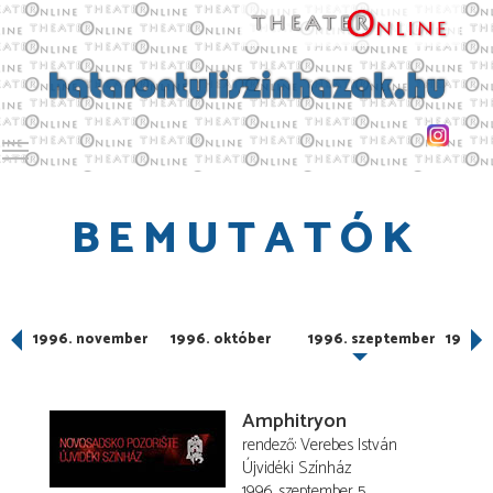
Toggle main menu visibility
BEMUTATÓK
er
1996. november
1996. október
1996. szeptember
1996. 
Amphitryon
rendező
Verebes István
Újvidéki Színház
1996. szeptember 5.