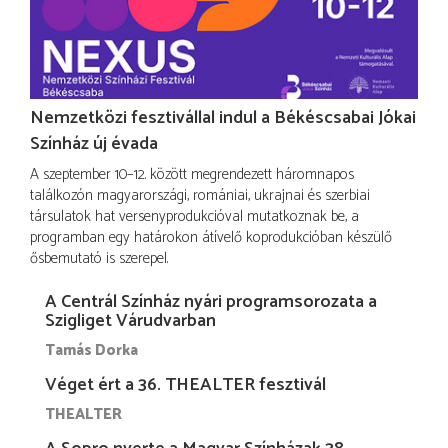
Nemzetközi fesztivállal indul a Békéscsabai Jókai
Színház új évada
A szeptember 10–12. között megrendezett háromnapos
találkozón magyarországi, romániai, ukrajnai és szerbiai
társulatok hat versenyprodukcióval mutatkoznak be, a
programban egy határokon átívelő koprodukcióban készülő
ősbemutató is szerepel.
A Centrál Színház nyári programsorozata a
Szigliget Várudvarban
Tamás Dorka
Véget ért a 36. THEALTER fesztivál
THEALTER