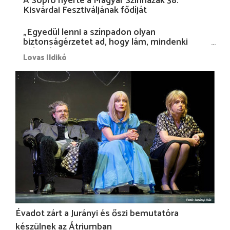
A Sopro nyerte a Magyar Színházak 38.
Kisvárdai Fesztiváljának fődíját
„Egyedül lenni a színpadon olyan
biztonságérzetet ad, hogy lám, mindenki
más nélkül is megvagyok magammal…”
Lovas Ildikó
Évadot zárt a Jurányi és őszi bemutatóra
készülnek az Átriumban