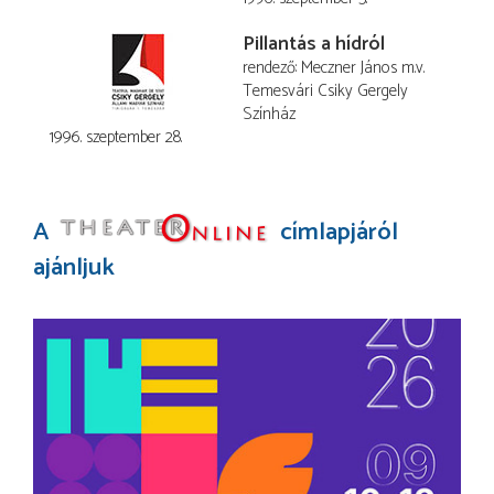
Pillantás a hídról
rendező
Meczner János
m.v.
Temesvári Csiky Gergely
Színház
1996. szeptember 28.
A
címlapjáról
ajánljuk