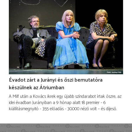
Évadot zárt a Jurányi és őszi bemutatóra
készülnek az Átriumban
A Milf után a Kovács ikrek egy újabb színdarabot írtak őszre, az
idei évadban Jurányiban a 9 hónap alatt 18 premier - 6
kiállításmegnyitó - 355 előadás - 30.000 néző volt – és díjeső.