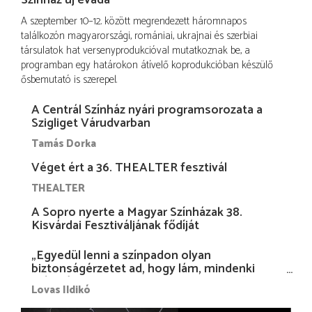
Színház új évada
A szeptember 10–12. között megrendezett háromnapos
találkozón magyarországi, romániai, ukrajnai és szerbiai
társulatok hat versenyprodukcióval mutatkoznak be, a
programban egy határokon átívelő koprodukcióban készülő
ősbemutató is szerepel.
A Centrál Színház nyári programsorozata a
Szigliget Várudvarban
Tamás Dorka
Véget ért a 36. THEALTER fesztivál
THEALTER
A Sopro nyerte a Magyar Színházak 38.
Kisvárdai Fesztiváljának fődíját
„Egyedül lenni a színpadon olyan
biztonságérzetet ad, hogy lám, mindenki
más nélkül is megvagyok magammal…”
Lovas Ildikó