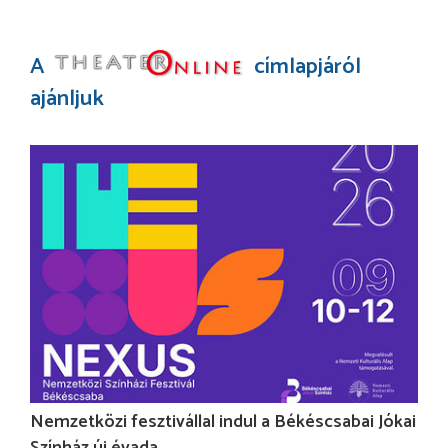
A
címlapjáról
ajánljuk
Nemzetközi fesztivállal indul a Békéscsabai Jókai