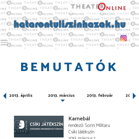
Toggle main menu visibility
BEMUTATÓK
2013. április
2013. március
2013. február
2013. 
Karnebál
rendező
Sorin Militaru
Csíki Játékszín
2013. március 1.