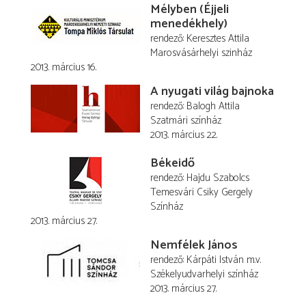
Mélyben (Éjjeli
menedékhely)
rendező
Keresztes Attila
Marosvásárhelyi szinház
2013. március 16.
A nyugati világ bajnoka
rendező
Balogh Attila
Szatmári színház
2013. március 22.
Békeidő
rendező
Hajdu Szabolcs
Temesvári Csiky Gergely
Színház
2013. március 27.
Nemfélek János
rendező
Kárpáti István
m.v.
Székelyudvarhelyi színház
2013. március 27.