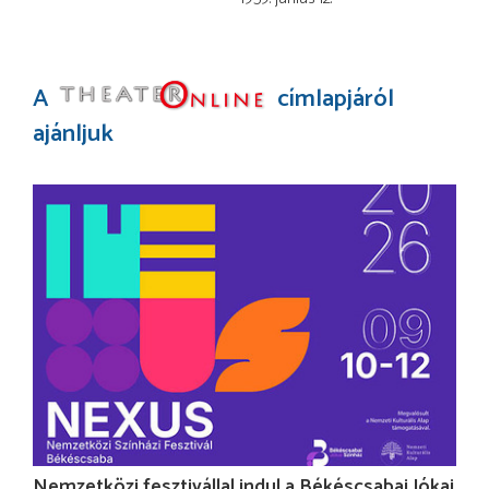
A
címlapjáról
ajánljuk
Nemzetközi fesztivállal indul a Békéscsabai Jókai