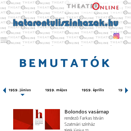
Toggle main menu visibility
BEMUTATÓK
us
1959. június
1959. május
1959. április
1959. 
Bolondos vasárnap
rendező
Farkas István
Szatmári színház
1959. június 12.