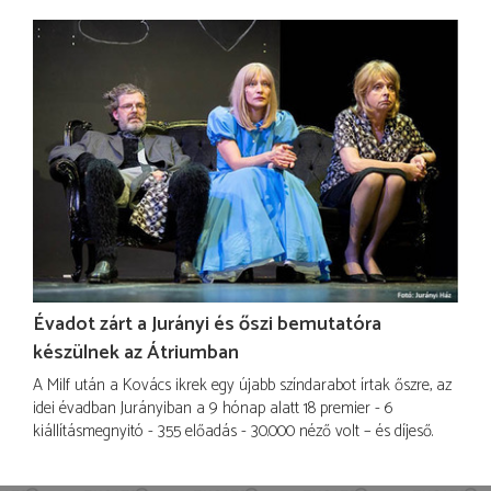
Évadot zárt a Jurányi és őszi bemutatóra
készülnek az Átriumban
A Milf után a Kovács ikrek egy újabb színdarabot írtak őszre, az
idei évadban Jurányiban a 9 hónap alatt 18 premier - 6
kiállításmegnyitó - 355 előadás - 30.000 néző volt – és díjeső.