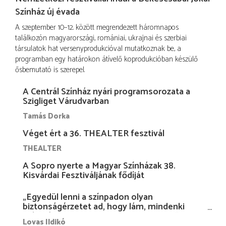
Színház új évada
A szeptember 10–12. között megrendezett háromnapos
találkozón magyarországi, romániai, ukrajnai és szerbiai
társulatok hat versenyprodukcióval mutatkoznak be, a
programban egy határokon átívelő koprodukcióban készülő
ősbemutató is szerepel.
A Centrál Színház nyári programsorozata a
Szigliget Várudvarban
Tamás Dorka
Véget ért a 36. THEALTER fesztivál
THEALTER
A Sopro nyerte a Magyar Színházak 38.
Kisvárdai Fesztiváljának fődíját
„Egyedül lenni a színpadon olyan
biztonságérzetet ad, hogy lám, mindenki
más nélkül is megvagyok magammal…”
Lovas Ildikó