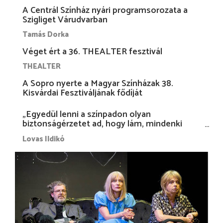
A Centrál Színház nyári programsorozata a
Szigliget Várudvarban
Tamás Dorka
Véget ért a 36. THEALTER fesztivál
THEALTER
A Sopro nyerte a Magyar Színházak 38.
Kisvárdai Fesztiváljának fődíját
„Egyedül lenni a színpadon olyan
biztonságérzetet ad, hogy lám, mindenki
más nélkül is megvagyok magammal…”
Lovas Ildikó