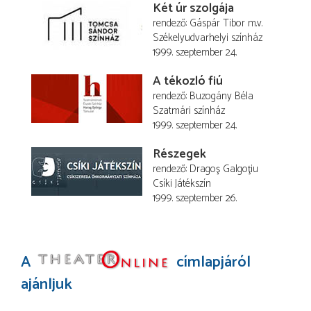
Két úr szolgája
rendező
Gáspár Tibor
m.v.
Székelyudvarhelyi színház
1999. szeptember 24.
A tékozló fiú
rendező
Buzogány Béla
Szatmári színház
1999. szeptember 24.
Részegek
rendező
Dragoş Galgoţiu
Csíki Játékszín
1999. szeptember 26.
A
címlapjáról
ajánljuk