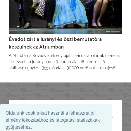
Évadot zárt a Jurányi és őszi bemutatóra
készülnek az Átriumban
A Milf után a Kovács ikrek egy újabb színdarabot írtak őszre, az
idei évadban Jurányiban a 9 hónap alatt 18 premier - 6
kiállításmegnyitó - 355 előadás - 30.000 néző volt – és díjeső.
Oldalunk cookie-kat használ a felhasználói
Az oldal megjelenését támogatja:
élmény fokozásához és látogatási statisztikák
gyűjtéséhez.