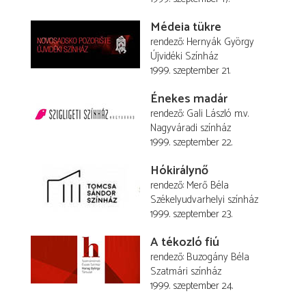
Médeia tükre
rendező
Hernyák György
Újvidéki Színház
1999. szeptember 21.
Énekes madár
rendező
Gali László
m.v.
Nagyváradi színház
1999. szeptember 22.
Hókirálynő
rendező
Merő Béla
Székelyudvarhelyi színház
1999. szeptember 23.
A tékozló fiú
rendező
Buzogány Béla
Szatmári színház
1999. szeptember 24.