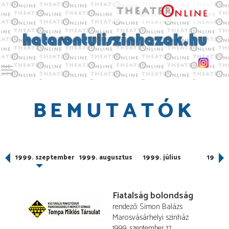
Toggle main menu visibility
BEMUTATÓK
1999. szeptember
1999. augusztus
1999. július
1999. 
Fiatalság bolondság
rendező
Simon Balázs
Marosvásárhelyi szinház
1999. szeptember 17.