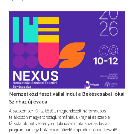
Nemzetközi fesztivállal indul a Békéscsabai Jókai
Színház új évada
A szeptember 10–12. között megrendezett háromnapos
találkozón magyarországi, romániai, ukrajnai és szerbiai
társulatok hat versenyprodukcióval mutatkoznak be, a
programban egy határokon átívelő koprodukcióban készülő