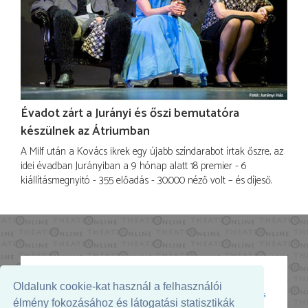
Évadot zárt a Jurányi és őszi bemutatóra
készülnek az Átriumban
A Milf után a Kovács ikrek egy újabb színdarabot írtak őszre, az
idei évadban Jurányiban a 9 hónap alatt 18 premier - 6
kiállításmegnyitó - 355 előadás - 30.000 néző volt – és díjeső.
Oldalunk cookie-kat használ a felhasználói
Az oldal megjelenését támogatja:
élmény fokozásához és látogatási statisztikák