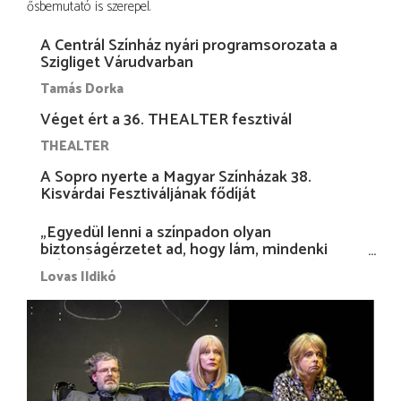
ősbemutató is szerepel.
A Centrál Színház nyári programsorozata a
Szigliget Várudvarban
Tamás Dorka
Véget ért a 36. THEALTER fesztivál
THEALTER
A Sopro nyerte a Magyar Színházak 38.
Kisvárdai Fesztiváljának fődíját
„Egyedül lenni a színpadon olyan
biztonságérzetet ad, hogy lám, mindenki
más nélkül is megvagyok magammal…”
Lovas Ildikó