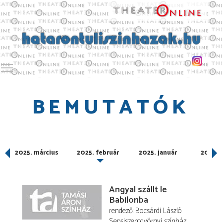
Toggle main menu visibility
BEMUTATÓK
2025. március
2025. február
2025. január
2024.
Angyal szállt le
Babilonba
rendező
Bocsárdi László
Sepsiszentgyörgyi színház