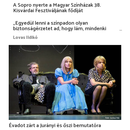
A Sopro nyerte a Magyar Színházak 38.
Kisvárdai Fesztiváljának fődíját
„Egyedül lenni a színpadon olyan
biztonságérzetet ad, hogy lám, mindenki
más nélkül is megvagyok magammal…”
Lovas Ildikó
Évadot zárt a Jurányi és őszi bemutatóra