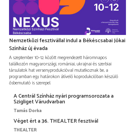
Nemzetközi fesztivállal indul a Békéscsabai Jókai
Színház új évada
A szeptember 10–12. között megrendezett háromnapos
találkozón magyarországi, romániai, ukrajnai és szerbiai
társulatok hat versenyprodukcióval mutatkoznak be, a
programban egy határokon átívelő koprodukcióban készülő
ősbemutató is szerepel.
A Centrál Színház nyári programsorozata a
Szigliget Várudvarban
Tamás Dorka
Véget ért a 36. THEALTER fesztivál
THEALTER