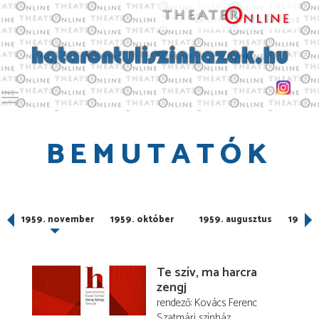
Toggle main menu visibility
BEMUTATÓK
r
1959. november
1959. október
1959. augusztus
1959. 
Te szív, ma harcra
zengj
rendező
Kovács Ferenc
Szatmári színház