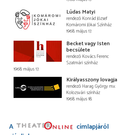
Lúdas Matyi
rendező
Konrád József
Komáromi Jókai Színház
1968. május 17.
Becket vagy Isten
becsülete
rendező
Kovács Ferenc
Szatmári színház
1968. május 17.
Királyasszony lovagja
rendező
Harag György
m.v.
Kolozsvári színház
1968. május 18.
A
címlapjáról