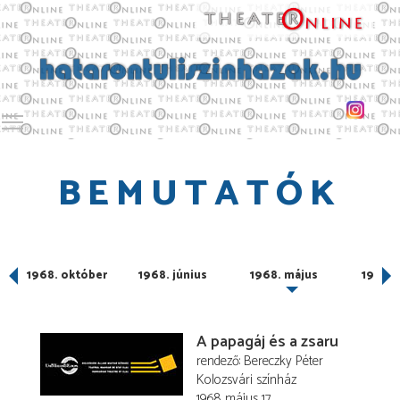
Toggle main menu visibility
BEMUTATÓK
er
1968. október
1968. június
1968. május
1968. á
A papagáj és a zsaru
rendező
Bereczky Péter
Kolozsvári színház
1968. május 17.