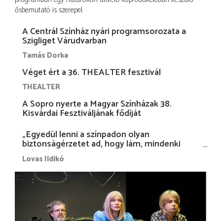
ősbemutató is szerepel.
A Centrál Színház nyári programsorozata a
Szigliget Várudvarban
Tamás Dorka
Véget ért a 36. THEALTER fesztivál
THEALTER
A Sopro nyerte a Magyar Színházak 38.
Kisvárdai Fesztiváljának fődíját
„Egyedül lenni a színpadon olyan
biztonságérzetet ad, hogy lám, mindenki
más nélkül is megvagyok magammal…”
Lovas Ildikó