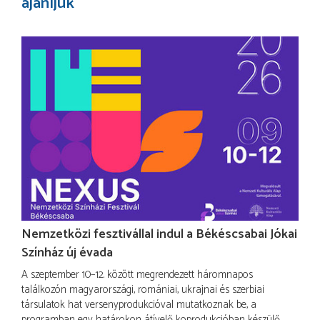
ajánljuk
Nemzetközi fesztivállal indul a Békéscsabai Jókai
Színház új évada
A szeptember 10–12. között megrendezett háromnapos
találkozón magyarországi, romániai, ukrajnai és szerbiai
társulatok hat versenyprodukcióval mutatkoznak be, a
programban egy határokon átívelő koprodukcióban készülő