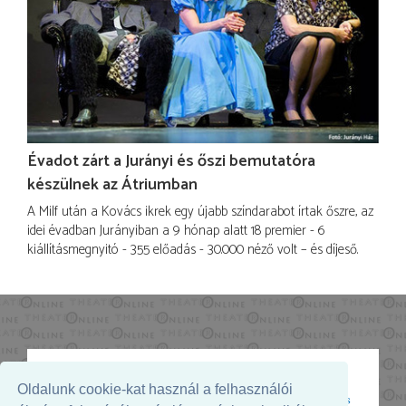
Évadot zárt a Jurányi és őszi bemutatóra
készülnek az Átriumban
A Milf után a Kovács ikrek egy újabb színdarabot írtak őszre, az
idei évadban Jurányiban a 9 hónap alatt 18 premier - 6
kiállításmegnyitó - 355 előadás - 30.000 néző volt – és díjeső.
Oldalunk cookie-kat használ a felhasználói
Az oldal megjelenését támogatja: