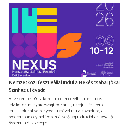
Nemzetközi fesztivállal indul a Békéscsabai Jókai
Színház új évada
A szeptember 10–12. között megrendezett háromnapos
találkozón magyarországi, romániai, ukrajnai és szerbiai
társulatok hat versenyprodukcióval mutatkoznak be, a
programban egy határokon átívelő koprodukcióban készülő
ősbemutató is szerepel.