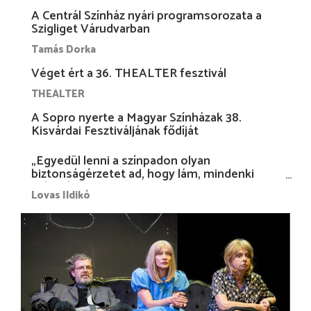
A Centrál Színház nyári programsorozata a
Szigliget Várudvarban
Tamás Dorka
Véget ért a 36. THEALTER fesztivál
THEALTER
A Sopro nyerte a Magyar Színházak 38.
Kisvárdai Fesztiváljának fődíját
„Egyedül lenni a színpadon olyan
biztonságérzetet ad, hogy lám, mindenki
más nélkül is megvagyok magammal…”
Lovas Ildikó