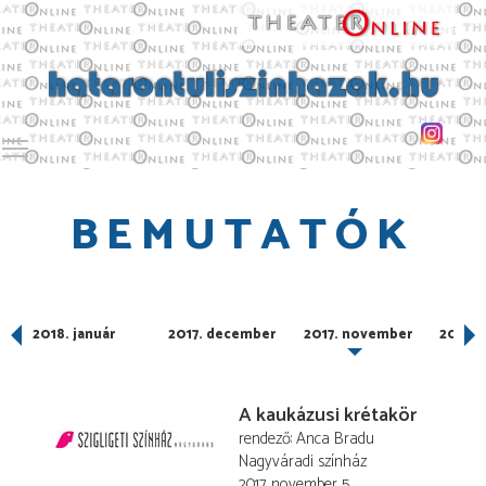
Toggle main menu visibility
BEMUTATÓK
2018. január
2017. december
2017. november
2017. 
A kaukázusi krétakör
rendező
Anca Bradu
Nagyváradi színház
2017. november 5.