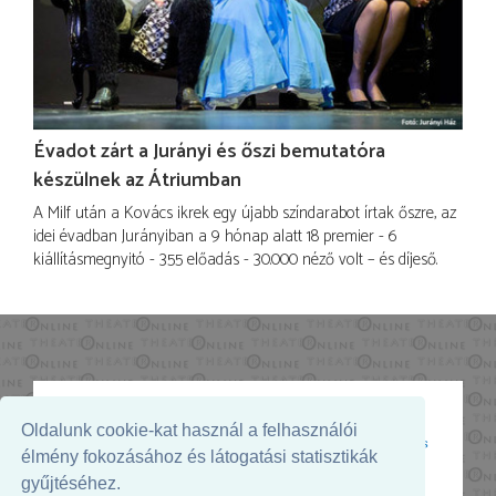
Évadot zárt a Jurányi és őszi bemutatóra
készülnek az Átriumban
A Milf után a Kovács ikrek egy újabb színdarabot írtak őszre, az
idei évadban Jurányiban a 9 hónap alatt 18 premier - 6
kiállításmegnyitó - 355 előadás - 30.000 néző volt – és díjeső.
Oldalunk cookie-kat használ a felhasználói
Az oldal megjelenését támogatja:
élmény fokozásához és látogatási statisztikák
gyűjtéséhez.