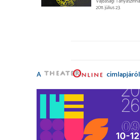
Vajdasági Tanyaszính
2011. július 23.
A
címlapjáról