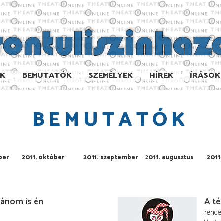
AK
BEMUTATÓK
SZEMÉLYEK
HÍREK
ÍRÁSOK
BEMUTATÓK
ber
2011. október
2011. szeptember
2011. augusztus
2011.
bánom is én
A té
rend