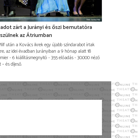
adot zárt a Jurányi és őszi bemutatóra
szülnek az Átriumban
ilf után a Kovács ikrek egy újabb színdarabot írtak
re, az idei évadban Jurányiban a 9 hónap alatt 18
mier - 6 kiállításmegnyitó - 355 előadás - 30.000 néző
t – és díjeső.