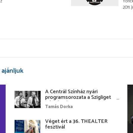
áz
Yoric
2011. 
 ajánljuk
A Centrál Színház nyári
programsorozata a Szigliget
Várudvarban
Tamás Dorka
Véget ért a 36. THEALTER
fesztivál