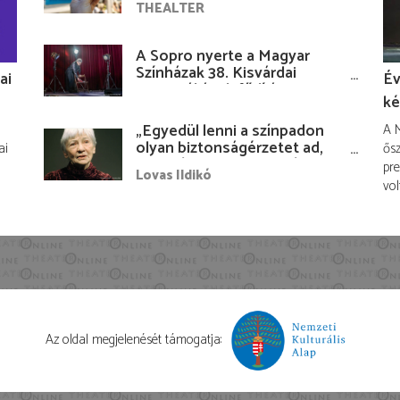
THEALTER
A Sopro nyerte a Magyar
Színházak 38. Kisvárdai
ai
Év
Fesztiváljának fődíját
ké
„Egyedül lenni a színpadon
A M
olyan biztonságérzetet ad,
ai
ősz
hogy lám, mindenki más
pre
Lovas Ildikó
nélkül is megvagyok
vol
magammal…”
Az oldal megjelenését támogatja: