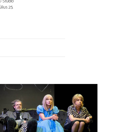
k-Stúdió
július 25.