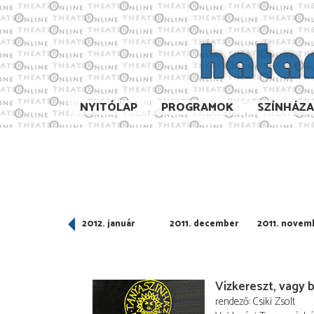
NYITÓLAP
PROGRAMOK
SZÍNHÁZ
012. február
2012. január
2011. december
2011. novem
Vízkereszt, vagy 
rendező
Csiki Zsolt