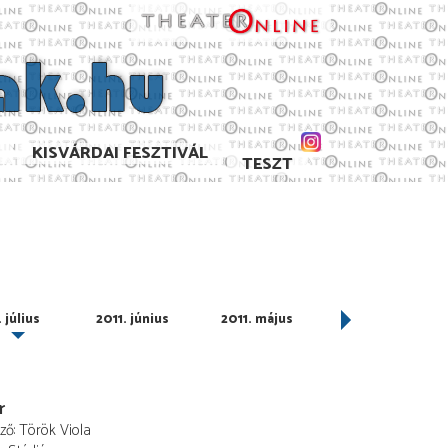
KISVÁRDAI FESZTIVÁL
TESZT
 július
2011. június
2011. május
2011. április
r
ező
Török Viola