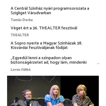
A Centrál Színház nyári programsorozata a
Szigliget Várudvarban
Tamás Dorka
Véget ért a 36. THEALTER fesztivál
THEALTER
A Sopro nyerte a Magyar Színházak 38.
Kisvárdai Fesztiváljának fődíját
„Egyedül lenni a színpadon olyan
biztonságérzetet ad, hogy lám, mindenki
más nélkül is megvagyok magammal…”
Lovas Ildikó