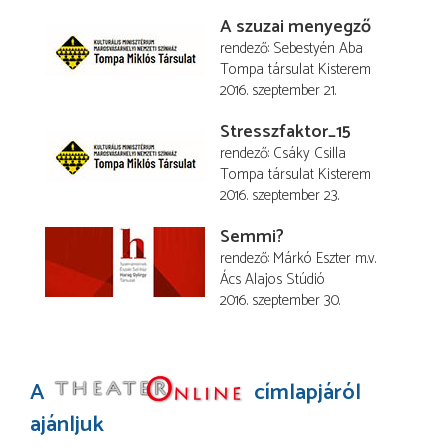
A szuzai menyegző
rendező
Sebestyén Aba
Tompa társulat Kisterem
2016. szeptember 21.
Stresszfaktor_15
rendező
Csáky Csilla
Tompa társulat Kisterem
2016. szeptember 23.
Semmi?
rendező
Márkó Eszter
m.v.
Ács Alajos Stúdió
2016. szeptember 30.
A
címlapjáról
ajánljuk