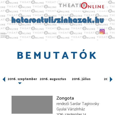
Toggle main menu visibility
BEMUTATÓK
2016. szeptember
2016. augusztus
2016. július
2016. 
Zongota
rendező
Sardar Tagirovsky
Gyulai Várszínház
2016. szeptember 14.