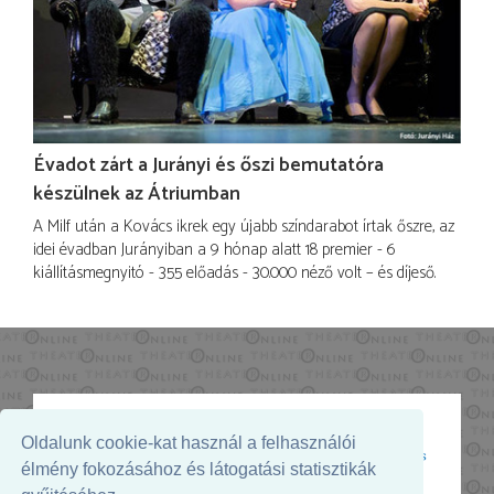
Évadot zárt a Jurányi és őszi bemutatóra
készülnek az Átriumban
A Milf után a Kovács ikrek egy újabb színdarabot írtak őszre, az
idei évadban Jurányiban a 9 hónap alatt 18 premier - 6
kiállításmegnyitó - 355 előadás - 30.000 néző volt – és díjeső.
Oldalunk cookie-kat használ a felhasználói
Az oldal megjelenését támogatja:
élmény fokozásához és látogatási statisztikák