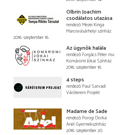
Olbrin Joachim
csodálatos utazása
rendező
Mezei Kinga
Marosvásárhelyi szinház
2016. szeptember 16.
Az ügynök halála
rendező
Forgács Péter
m.v.
Komáromi Jókai Színház
2016. szeptember 16.
4 steps
rendező
Paul Sarvadi
Váróterem Projekt
Madame de Sade
rendező
Porogi Dorka
Ariel Gyermekszínház
2016. szeptember 20.