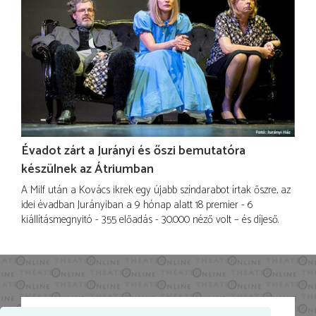
Évadot zárt a Jurányi és őszi bemutatóra
készülnek az Átriumban
A Milf után a Kovács ikrek egy újabb színdarabot írtak őszre, az
idei évadban Jurányiban a 9 hónap alatt 18 premier - 6
kiállításmegnyitó - 355 előadás - 30.000 néző volt – és díjeső.