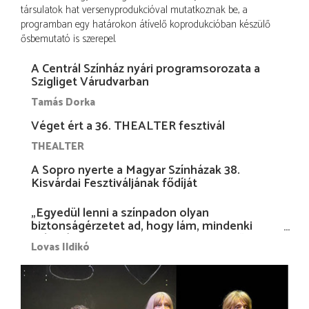
társulatok hat versenyprodukcióval mutatkoznak be, a
programban egy határokon átívelő koprodukcióban készülő
ősbemutató is szerepel.
A Centrál Színház nyári programsorozata a
Szigliget Várudvarban
Tamás Dorka
Véget ért a 36. THEALTER fesztivál
THEALTER
A Sopro nyerte a Magyar Színházak 38.
Kisvárdai Fesztiváljának fődíját
„Egyedül lenni a színpadon olyan
biztonságérzetet ad, hogy lám, mindenki
más nélkül is megvagyok magammal…”
Lovas Ildikó