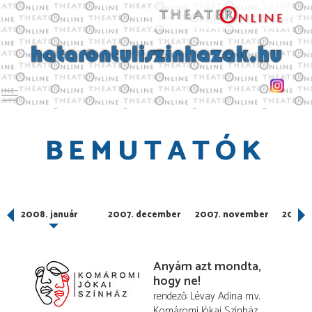
Toggle main menu visibility
BEMUTATÓK
2008. január
2007. december
2007. november
2007. 
Anyám azt mondta,
hogy ne!
rendező
Lévay Adina
m.v.
Komáromi Jókai Színház