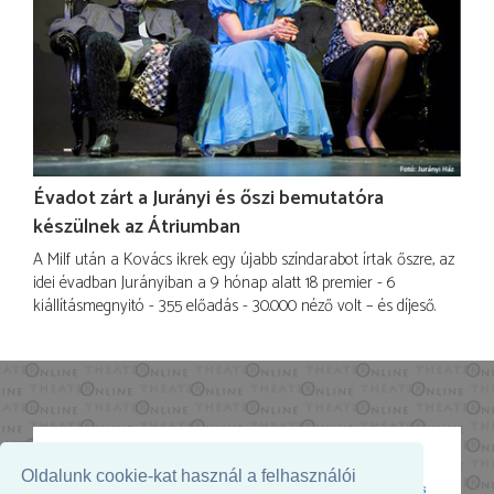
Évadot zárt a Jurányi és őszi bemutatóra
készülnek az Átriumban
A Milf után a Kovács ikrek egy újabb színdarabot írtak őszre, az
idei évadban Jurányiban a 9 hónap alatt 18 premier - 6
kiállításmegnyitó - 355 előadás - 30.000 néző volt – és díjeső.
Oldalunk cookie-kat használ a felhasználói
Az oldal megjelenését támogatja: