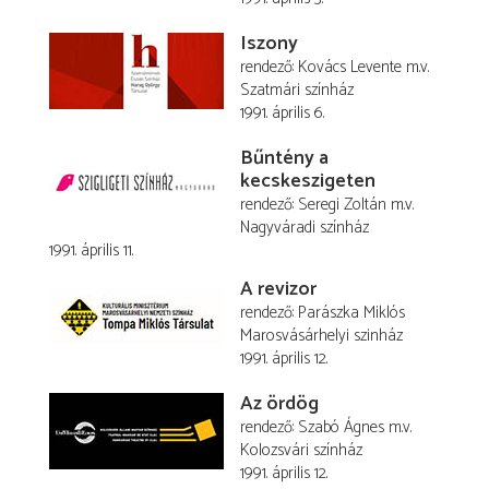
Iszony
rendező
Kovács Levente
m.v.
Szatmári színház
1991. április 6.
Bűntény a
kecskeszigeten
rendező
Seregi Zoltán
m.v.
Nagyváradi színház
1991. április 11.
A revizor
rendező
Parászka Miklós
Marosvásárhelyi szinház
1991. április 12.
Az ördög
rendező
Szabó Ágnes
m.v.
Kolozsvári színház
1991. április 12.