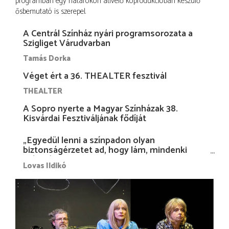
programban egy határokon átívelő koprodukcióban készülő
ősbemutató is szerepel.
A Centrál Színház nyári programsorozata a
Szigliget Várudvarban
Tamás Dorka
Véget ért a 36. THEALTER fesztivál
THEALTER
A Sopro nyerte a Magyar Színházak 38.
Kisvárdai Fesztiváljának fődíját
„Egyedül lenni a színpadon olyan
biztonságérzetet ad, hogy lám, mindenki
más nélkül is megvagyok magammal…”
Lovas Ildikó