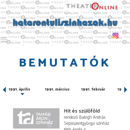
Toggle main menu visibility
BEMUTATÓK
1991. április
1991. március
1991. február
1991. 
Hit és szülőföld
rendező
Balogh András
Sepsiszentgyörgyi színház
1991. április 3.