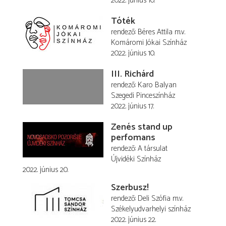
2022. június 10.
Tóték
rendező
Béres Attila
m.v.
Komáromi Jókai Színház
2022. június 10.
III. Richárd
rendező
Karo Balyan
Szegedi Pinceszínház
2022. június 17.
Zenés stand up
perfomans
rendező
A társulat
Újvidéki Színház
2022. június 20.
Szerbusz!
rendező
Deli Szófia
m.v.
Székelyudvarhelyi színház
2022. június 22.