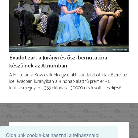
Évadot zárt a Jurányi és őszi bemutatóra
készülnek az Átriumban
A Milf után a Kovács ikrek egy újabb színdarabot írtak őszre, az
idei évadban Jurányiban a 9 hónap alatt 18 premier - 6
kiállításmegnyitó - 355 előadás - 30.000 néző volt – és díjeső.
Oldalunk cookie-kat használ a felhasználói