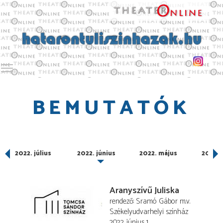
Toggle main menu visibility
BEMUTATÓK
us
2022. július
2022. június
2022. május
2022. á
Aranyszívű Juliska
rendező
Sramó Gábor
m.v.
Székelyudvarhelyi színház
2022. június 1.