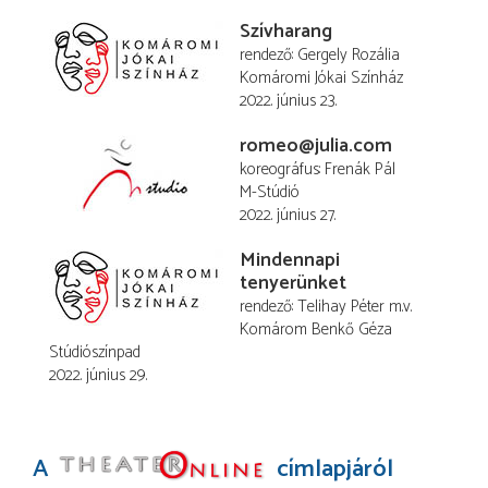
Szívharang
rendező
Gergely Rozália
Komáromi Jókai Színház
2022. június 23.
romeo@julia.com
koreográfus
Frenák Pál
M-Stúdió
2022. június 27.
Mindennapi
tenyerünket
rendező
Telihay Péter
m.v.
Komárom Benkő Géza
Stúdiószínpad
2022. június 29.
A
címlapjáról