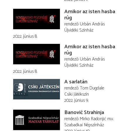
Amikor az isten hasba
rúg
rendező
Urbán András
Újvidéki Színház
2022. június 8.
Amikor az isten hasba
rúg
rendező
Urbán András
Újvidéki Színház
2022. június 8.
A sarlatán
rendező
Tom Dugdale
Csíki Játékszín
2022. június 9.
Banović Strahinja
rendező
Mirko Radonjić
m.v.
Szabadkai Népszínház