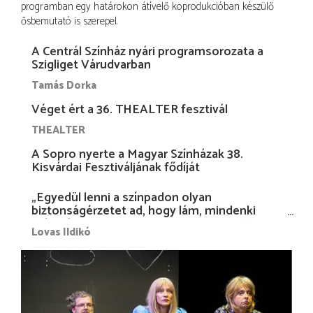
programban egy határokon átívelő koprodukcióban készülő
ősbemutató is szerepel.
A Centrál Színház nyári programsorozata a
Szigliget Várudvarban
Tamás Dorka
Véget ért a 36. THEALTER fesztivál
THEALTER
A Sopro nyerte a Magyar Színházak 38.
Kisvárdai Fesztiváljának fődíját
„Egyedül lenni a színpadon olyan
biztonságérzetet ad, hogy lám, mindenki
más nélkül is megvagyok magammal…”
Lovas Ildikó