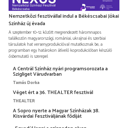
Nemzetközi fesztivállal indul a Békéscsabai Jókai
Színház új évada
A szeptember 10–12. között megrendezett háromnapos
találkozón magyarországi, romániai, ukrajnai és szerbiai
társulatok hat versenyprodukcióval mutatkoznak be, a
programban egy határokon átívelő koprodukcióban készülő
ősbemutató is szerepel.
A Centrál Színház nyári programsorozata a
Szigliget Várudvarban
Tamás Dorka
Véget ért a 36. THEALTER fesztivál
THEALTER
A Sopro nyerte a Magyar Színházak 38.
Kisvárdai Fesztiváljának fődíját