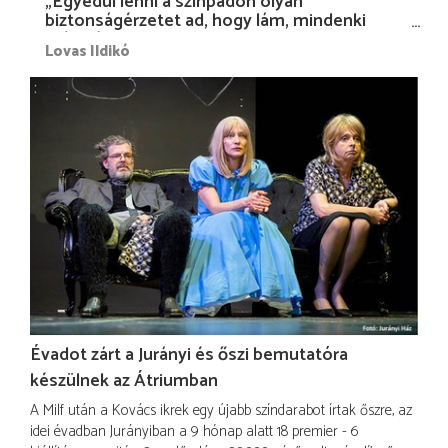
„Egyedül lenni a színpadon olyan
biztonságérzetet ad, hogy lám, mindenki
más nélkül is megvagyok magammal…”
Lovas Ildikó
Évadot zárt a Jurányi és őszi bemutatóra
készülnek az Átriumban
A Milf után a Kovács ikrek egy újabb színdarabot írtak őszre, az
idei évadban Jurányiban a 9 hónap alatt 18 premier - 6