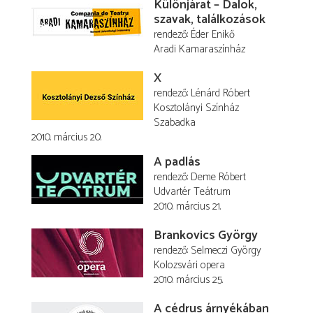
Különjárat – Dalok,
szavak, találkozások
rendező
Éder Enikő
Aradi Kamaraszínház
X
rendező
Lénárd Róbert
Kosztolányi Színház
Szabadka
2010. március 20.
A padlás
rendező
Deme Róbert
Udvartér Teátrum
2010. március 21.
Brankovics György
rendező
Selmeczi György
Kolozsvári opera
2010. március 25.
A cédrus árnyékában