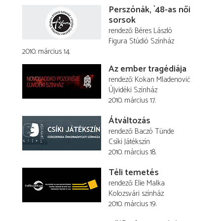
Perszónák, `48-as női
sorsok
rendező
Béres László
Figura Stúdió Színház
2010. március 14.
Az ember tragédiája
rendező
Kokan Mladenović
Újvidéki Színház
2010. március 17.
Átváltozás
rendező
Baczó Tünde
Csíki Játékszín
2010. március 18.
Téli temetés
rendező
Elie Malka
Kolozsvári színház
2010. március 19.