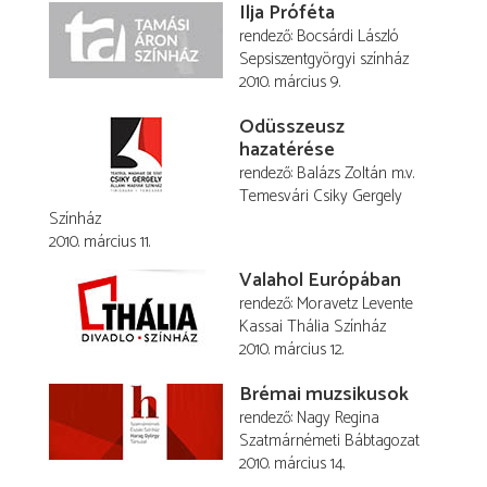
Ilja Próféta
rendező
Bocsárdi László
Sepsiszentgyörgyi színház
2010. március 9.
Odüsszeusz
hazatérése
rendező
Balázs Zoltán
m.v.
Temesvári Csiky Gergely
Színház
2010. március 11.
Valahol Európában
rendező
Moravetz Levente
Kassai Thália Színház
2010. március 12.
Brémai muzsikusok
rendező
Nagy Regina
Szatmárnémeti Bábtagozat
2010. március 14.