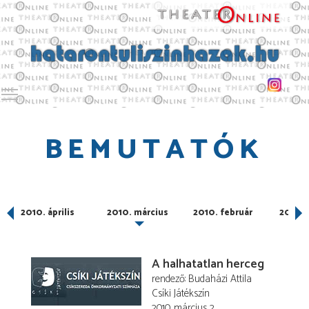
Toggle main menu visibility
BEMUTATÓK
2010. április
2010. március
2010. február
2010. 
A halhatatlan herceg
rendező
Budaházi Attila
Csíki Játékszín
2010. március 2.