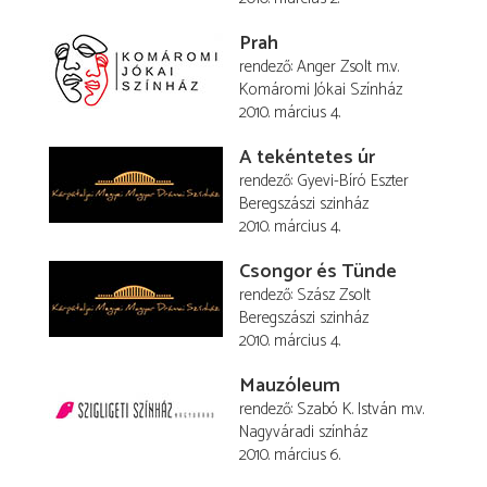
Prah
rendező
Anger Zsolt
m.v.
Komáromi Jókai Színház
2010. március 4.
A tekéntetes úr
rendező
Gyevi-Bíró Eszter
Beregszászi szinház
2010. március 4.
Csongor és Tünde
rendező
Szász Zsolt
Beregszászi szinház
2010. március 4.
Mauzóleum
rendező
Szabó K. István
m.v.
Nagyváradi színház
2010. március 6.