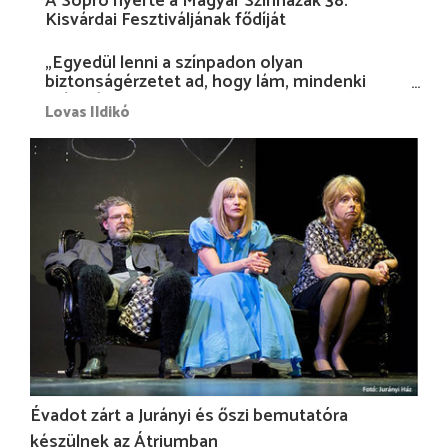
A Sopro nyerte a Magyar Színházak 38.
Kisvárdai Fesztiváljának fődíját
„Egyedül lenni a színpadon olyan
biztonságérzetet ad, hogy lám, mindenki
más nélkül is megvagyok magammal…”
Lovas Ildikó
Évadot zárt a Jurányi és őszi bemutatóra
készülnek az Átriumban