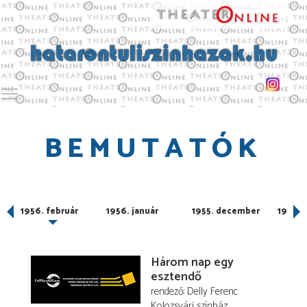
Toggle main menu visibility
BEMUTATÓK
1956. február
1956. január
1955. december
1955. 
Három nap egy
esztendő
rendező
Delly Ferenc
Kolozsvári színház