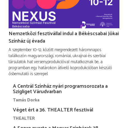
Nemzetközi fesztivállal indul a Békéscsabai Jókai
Színház új évada
A szeptember 10–12. között megrendezett háromnapos
találkozón magyarországi, romániai, ukrajnai és szerbiai
társulatok hat versenyprodukcióval mutatkoznak be, a
programban egy határokon átívelő koprodukcióban készülő
ősbemutató is szerepel.
A Centrál Színház nyári programsorozata a
Szigliget Várudvarban
Tamás Dorka
Véget ért a 36. THEALTER fesztivál
THEALTER