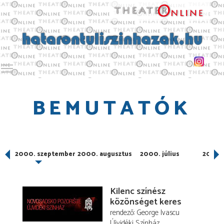
Toggle main menu visibility
BEMUTATÓK
r
2000. szeptember
2000. augusztus
2000. július
2000. 
Kilenc színész
közönséget keres
rendező
George Ivascu
Újvidéki Színház