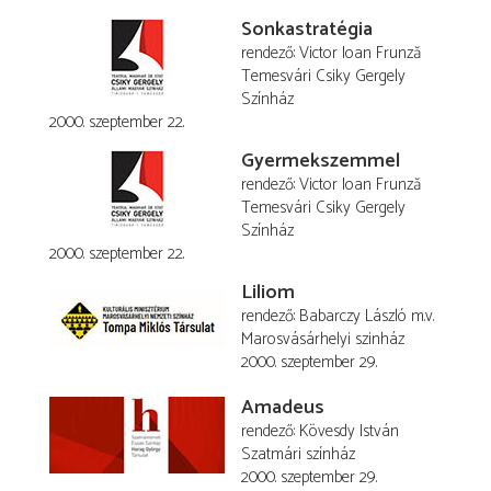
Sonkastratégia
rendező
Victor Ioan Frunză
Temesvári Csiky Gergely
Színház
2000. szeptember 22.
Gyermekszemmel
rendező
Victor Ioan Frunză
Temesvári Csiky Gergely
Színház
2000. szeptember 22.
Liliom
rendező
Babarczy László
m.v.
Marosvásárhelyi szinház
2000. szeptember 29.
Amadeus
rendező
Kövesdy István
Szatmári színház
2000. szeptember 29.