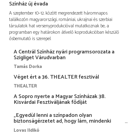
Színház új évada
A szeptember 10–12. között megrendezett háromnapos
találkozón magyarországi, romániai, ukrajnai és szerbiai
társulatok hat versenyprodukcióval mutatkoznak be, a
programban egy határokon átívelő koprodukcióban készülő
ősbemutató is szerepel.
A Centrál Színház nyári programsorozata a
Szigliget Várudvarban
Tamás Dorka
Véget ért a 36. THEALTER fesztivál
THEALTER
A Sopro nyerte a Magyar Színházak 38.
Kisvárdai Fesztiváljának fődíját
„Egyedül lenni a színpadon olyan
biztonságérzetet ad, hogy lám, mindenki
más nélkül is megvagyok magammal…”
Lovas Ildikó