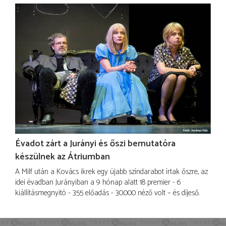
Évadot zárt a Jurányi és őszi bemutatóra
készülnek az Átriumban
A Milf után a Kovács ikrek egy újabb színdarabot írtak őszre, az
idei évadban Jurányiban a 9 hónap alatt 18 premier - 6
kiállításmegnyitó - 355 előadás - 30.000 néző volt – és díjeső.