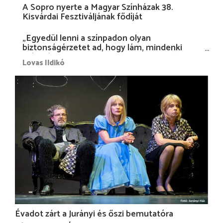
A Sopro nyerte a Magyar Színházak 38.
Kisvárdai Fesztiváljának fődíját
„Egyedül lenni a színpadon olyan
biztonságérzetet ad, hogy lám, mindenki
más nélkül is megvagyok magammal…”
Lovas Ildikó
Évadot zárt a Jurányi és őszi bemutatóra