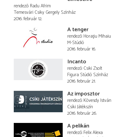
rendező
Radu Afrim
Temesvári Csiky Gergely Színház
2016. február 12.
A tenger
rendező
Horaţiu Mihaiu
M-Stúdió
2016. február 16.
Incanto
rendező
Csiki Zsolt
Figura Stúdió Színház
2016. február 21.
Az imposztor
rendező
Kövesdy István
Csíki Játékszín
2016. február 26.
A pelikán
rendező
Felix Alexa