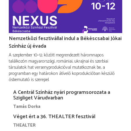
Nemzetközi fesztivállal indul a Békéscsabai Jókai
Színház új évada
A szeptember 10–12. között megrendezett háromnapos
találkozón magyarországi, romániai, ukrajnai és szerbiai
társulatok hat versenyprodukcióval mutatkoznak be, a
programban egy határokon átívelő koprodukcióban készülő
ősbemutató is szerepel.
A Centrál Színház nyári programsorozata a
Szigliget Várudvarban
Tamás Dorka
Véget ért a 36. THEALTER fesztivál
THEALTER