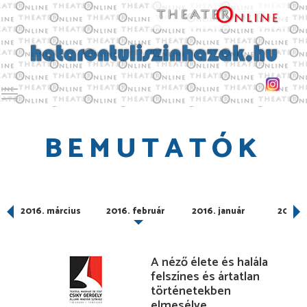
Toggle main menu visibility
BEMUTATÓK
2016. március
2016. február
2016. január
2015. 
A néző élete és halála
felszínes és ártatlan
történetekben
elmesélve