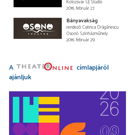
Kolozsvár Új Stúdió
2016. február 27.
Bányavakság
rendező
Catinca Drăgănescu
Osonó Színházmûhely
2016. február 29.
A
címlapjáról
ajánljuk