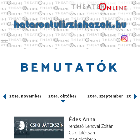
Toggle main menu visibility
BEMUTATÓK
r
2014. november
2014. október
2014. szeptember
2014. 
Édes Anna
rendező
Lendvai Zoltán
Csíki Játékszín
2014. október 3.