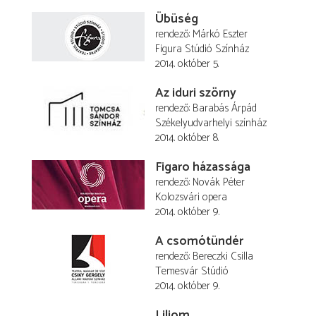
Übüség
rendező
Márkó Eszter
Figura Stúdió Színház
2014. október 5.
Az iduri szörny
rendező
Barabás Árpád
Székelyudvarhelyi színház
2014. október 8.
Figaro házassága
rendező
Novák Péter
Kolozsvári opera
2014. október 9.
A csomótündér
rendező
Bereczki Csilla
Temesvár Stúdió
2014. október 9.
Liliom