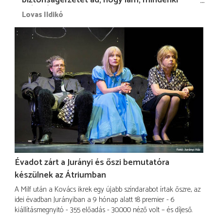
más nélkül is megvagyok magammal…”
Lovas Ildikó
Évadot zárt a Jurányi és őszi bemutatóra
készülnek az Átriumban
A Milf után a Kovács ikrek egy újabb színdarabot írtak őszre, az
idei évadban Jurányiban a 9 hónap alatt 18 premier - 6
kiállításmegnyitó - 355 előadás - 30.000 néző volt – és díjeső.