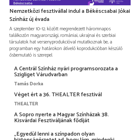
Nemzetközi fesztivállal indul a Békéscsabai Jókai
Színház új évada
A szeptember 10–12. között megrendezett háromnapos
találkozón magyarországi, romániai, ukrajnai és szerbiai
társulatok hat versenyprodukcióval mutatkoznak be, a
programban egy határokon átívelő koprodukcióban készülő
ősbemutató is szerepel.
A Centrál Színház nyári programsorozata a
Szigliget Várudvarban
Tamás Dorka
Véget ért a 36. THEALTER fesztivál
THEALTER
A Sopro nyerte a Magyar Színházak 38.
Kisvárdai Fesztiváljának fődíját
„Egyedül lenni a színpadon olyan
biztonságérzetet ad, hogy lám, mindenki