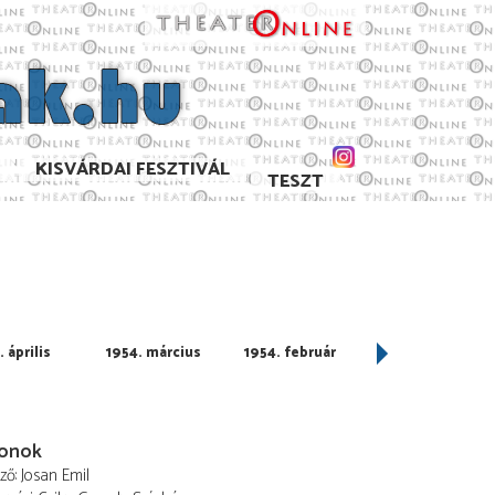
KISVÁRDAI FESZTIVÁL
TESZT
 április
1954. március
1954. február
1954. január
onok
ező
Josan Emil