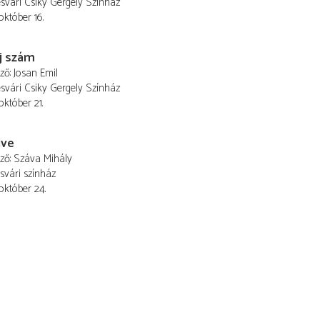
vári Csiky Gergely Színház
október 16.
j szám
ező
Josan Emil
vári Csiky Gergely Színház
október 21.
ve
ező
Száva Mihály
svári színház
 október 24.