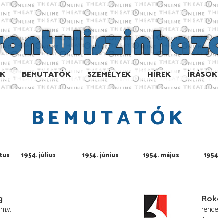
AK
BEMUTATÓK
SZEMÉLYEK
HÍREK
ÍRÁSOK
BEMUTATÓK
tus
1954. július
1954. június
1954. május
1954.
g
Rok
m.v.
rend