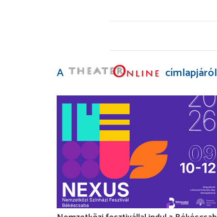
A
címlapjáról