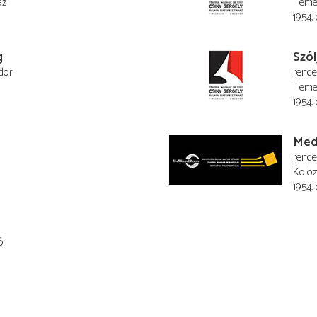
áz
Temes
1954. 
g
Szól
dor
rend
Temes
1954. 
Med
rend
Koloz
1954.
ó