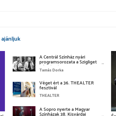
 ajánljuk
A Centrál Színház nyári
programsorozata a Szigliget
Várudvarban
Tamás Dorka
Véget ért a 36. THEALTER
fesztivál
THEALTER
A Sopro nyerte a Magyar
Színházak 38. Kisvárdai