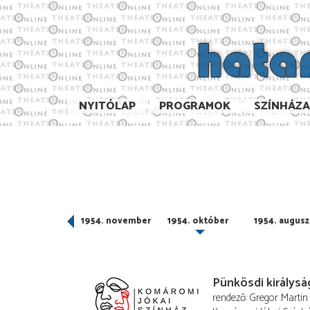
NYITÓLAP
PROGRAMOK
SZÍNHÁZ
954. december
1954. november
1954. október
1954. augusz
Pünkösdi királysá
rendező
Gregor Martin