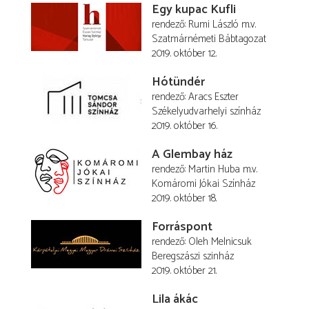
Egy kupac Kufli
rendező
Rumi László
m.v.
Szatmárnémeti Bábtagozat
2019. október 12.
Hótündér
rendező
Aracs Eszter
Székelyudvarhelyi színház
2019. október 16.
A Glembay ház
rendező
Martin Huba
m.v.
Komáromi Jókai Színház
2019. október 18.
Forráspont
rendező
Oleh Melnicsuk
Beregszászi szinház
2019. október 21.
Lila ákác