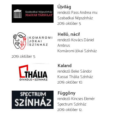
Újvilág
rendező
Pass Andrea
m.v.
Szabadkai Népszínház
2019. október 5.
Helló, náci!
rendező
Kovács Dániel
Ambrus
Komáromi Jókai Színház
2019. október 5.
Kaland
rendező
Beke Sándor
Kassai Thália Színház
2019. október 10.
Függöny
rendező
Kincses Elemér
Spectrum Színház
2019. október 12.