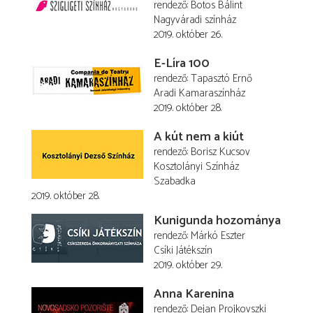
rendező
Botos Bálint
Nagyváradi színház
2019. október 26.
E-Líra 100
rendező
Tapasztó Ernő
Aradi Kamaraszínház
2019. október 28.
A kút nem a kiút
rendező
Borisz Kucsov
Kosztolányi Színház
Szabadka
2019. október 28.
Kunigunda hozománya
rendező
Márkó Eszter
Csíki Játékszín
2019. október 29.
Anna Karenina
rendező
Dejan Projkovszki