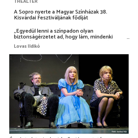
THEALTER
A Sopro nyerte a Magyar Színházak 38.
Kisvárdai Fesztiváljának fődíját
„Egyedül lenni a színpadon olyan
biztonságérzetet ad, hogy lám, mindenki
más nélkül is megvagyok magammal…”
Lovas Ildikó