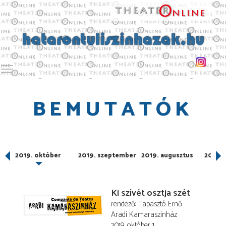
Toggle main menu visibility
BEMUTATÓK
er
2019. október
2019. szeptember
2019. augusztus
2019. j
Ki szívét osztja szét
rendező
Tapasztó Ernő
Aradi Kamaraszínház
2019. október 1.