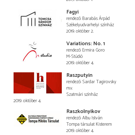
Fagyi
rendező
Barabás Árpád
Székelyudvarhelyi színház
2019. október 2.
Variations: No. 1
rendező
Ermira Goro
M-Stúdió
2019. október 4.
Raszputyin
rendező
Sardar Tagirovsky
m.v.
Szatmári színház
2019. október 4.
Raszkolnyikov
rendező
Albu István
Tompa társulat Kisterem
2019. október 4.