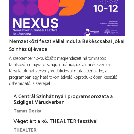
Nemzetközi fesztivállal indul a Békéscsabai Jókai
Színház új évada
A szeptember 10–12. között megrendezett háromnapos
találkozón magyarországi, romániai, ukrajnai és szerbiai
társulatok hat versenyprodukcióval mutatkoznak be, a
programban egy határokon átívelő koprodukcióban készülő
ősbemutató is szerepel.
A Centrál Színház nyári programsorozata a
Szigliget Várudvarban
Tamás Dorka
Véget ért a 36. THEALTER fesztivál
THEALTER