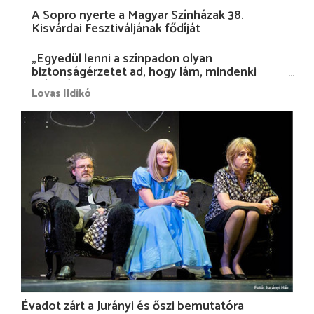
A Sopro nyerte a Magyar Színházak 38.
Kisvárdai Fesztiváljának fődíját
„Egyedül lenni a színpadon olyan
biztonságérzetet ad, hogy lám, mindenki
más nélkül is megvagyok magammal…”
Lovas Ildikó
Évadot zárt a Jurányi és őszi bemutatóra