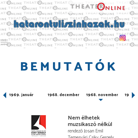
Toggle main menu visibility
BEMUTATÓK
1969. január
1968. december
1968. november
1968. 
Nem élhetek
muzsikaszó nélkül
rendező
Josan Emil
Temesvári Csiky Gergely