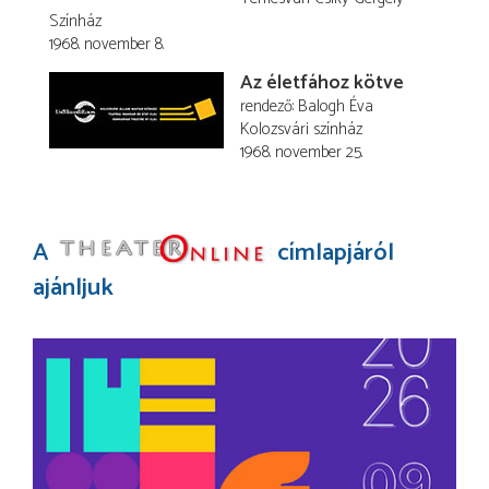
Színház
1968. november 8.
Az életfához kötve
rendező
Balogh Éva
Kolozsvári színház
1968. november 25.
A
címlapjáról
ajánljuk