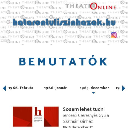
Toggle main menu visibility
BEMUTATÓK
1966. február
1966. január
1965. december
1965.
Sosem lehet tudni
rendező
Cseresnyés Gyula
Szatmári színház
1965. december 10.