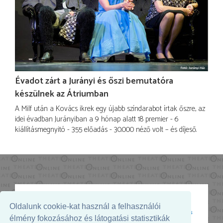
Évadot zárt a Jurányi és őszi bemutatóra
készülnek az Átriumban
A Milf után a Kovács ikrek egy újabb színdarabot írtak őszre, az
idei évadban Jurányiban a 9 hónap alatt 18 premier - 6
kiállításmegnyitó - 355 előadás - 30.000 néző volt – és díjeső.
Oldalunk cookie-kat használ a felhasználói
Az oldal megjelenését támogatja:
élmény fokozásához és látogatási statisztikák