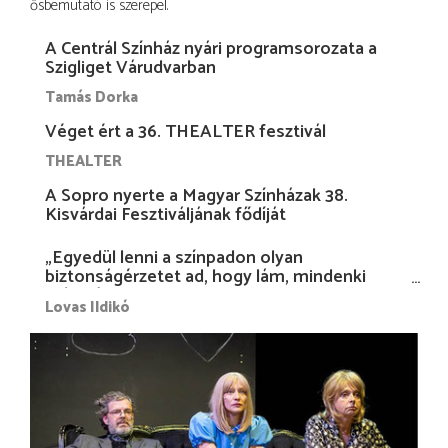
ősbemutató is szerepel.
A Centrál Színház nyári programsorozata a
Szigliget Várudvarban
Tamás Dorka
Véget ért a 36. THEALTER fesztivál
THEALTER
A Sopro nyerte a Magyar Színházak 38.
Kisvárdai Fesztiváljának fődíját
„Egyedül lenni a színpadon olyan
biztonságérzetet ad, hogy lám, mindenki
más nélkül is megvagyok magammal…”
Lovas Ildikó