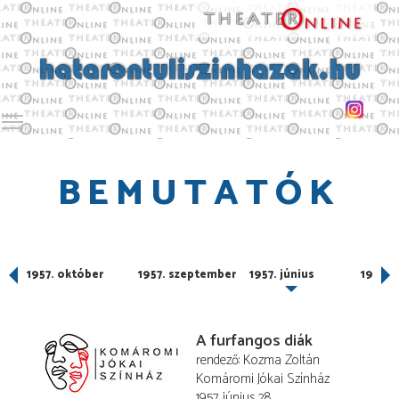
Toggle main menu visibility
BEMUTATÓK
r
1957. október
1957. szeptember
1957. június
1957. á
A furfangos diák
rendező
Kozma Zoltán
Komáromi Jókai Színház
1957. június 28.