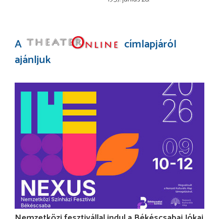
A
címlapjáról
ajánljuk
Nemzetközi fesztivállal indul a Békéscsabai Jókai