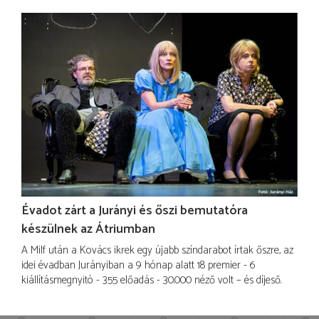
Évadot zárt a Jurányi és őszi bemutatóra
készülnek az Átriumban
A Milf után a Kovács ikrek egy újabb színdarabot írtak őszre, az
idei évadban Jurányiban a 9 hónap alatt 18 premier - 6
kiállításmegnyitó - 355 előadás - 30.000 néző volt – és díjeső.