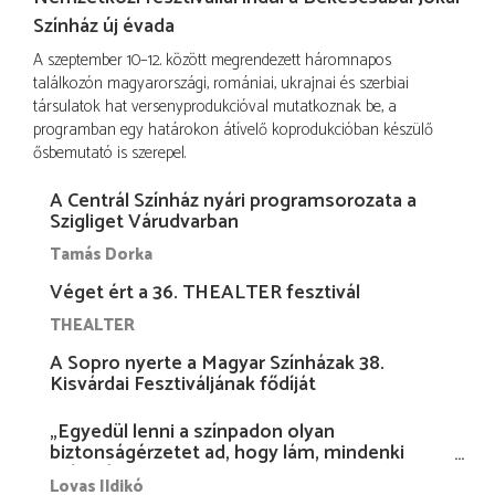
Színház új évada
A szeptember 10–12. között megrendezett háromnapos
találkozón magyarországi, romániai, ukrajnai és szerbiai
társulatok hat versenyprodukcióval mutatkoznak be, a
programban egy határokon átívelő koprodukcióban készülő
ősbemutató is szerepel.
A Centrál Színház nyári programsorozata a
Szigliget Várudvarban
Tamás Dorka
Véget ért a 36. THEALTER fesztivál
THEALTER
A Sopro nyerte a Magyar Színházak 38.
Kisvárdai Fesztiváljának fődíját
„Egyedül lenni a színpadon olyan
biztonságérzetet ad, hogy lám, mindenki
más nélkül is megvagyok magammal…”
Lovas Ildikó