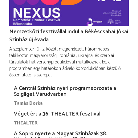
Nemzetközi fesztivállal indul a Békéscsabai Jókai
Színház új évada
A szeptember 10–12. között megrendezett háromnapos
találkozón magyarországi, romániai, ukrajnai és szerbiai
társulatok hat versenyprodukcióval mutatkoznak be, a
programban egy határokon átívelő koprodukcióban készülő
ősbemutató is szerepel.
A Centrál Színház nyári programsorozata a
Szigliget Várudvarban
Tamás Dorka
Véget ért a 36. THEALTER fesztivál
THEALTER
A Sopro nyerte a Magyar Színházak 38.