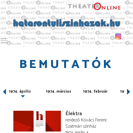
Toggle main menu visibility
BEMUTATÓK
1974. április
1974. március
1974. február
1974. 
Élektra
rendező
Kovács Ferenc
Szatmári színház
1974. április 4.