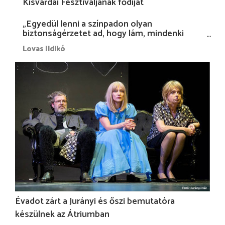
Kisvárdai Fesztiváljának fődíját
„Egyedül lenni a színpadon olyan
biztonságérzetet ad, hogy lám, mindenki
más nélkül is megvagyok magammal…”
Lovas Ildikó
Évadot zárt a Jurányi és őszi bemutatóra
készülnek az Átriumban