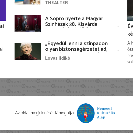
THEALTER
A Sopro nyerte a Magyar
Színházak 38. Kisvárdai
ai
Év
Fesztiváljának fődíját
ké
„Egyedül lenni a színpadon
A M
olyan biztonságérzetet ad,
ai
ősz
hogy lám, mindenki más
pre
Lovas Ildikó
nélkül is megvagyok
vol
magammal…”
Az oldal megjelenését támogatja: