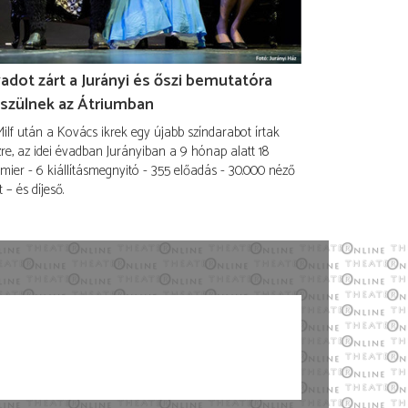
adot zárt a Jurányi és őszi bemutatóra
szülnek az Átriumban
ilf után a Kovács ikrek egy újabb színdarabot írtak
re, az idei évadban Jurányiban a 9 hónap alatt 18
mier - 6 kiállításmegnyitó - 355 előadás - 30.000 néző
t – és díjeső.