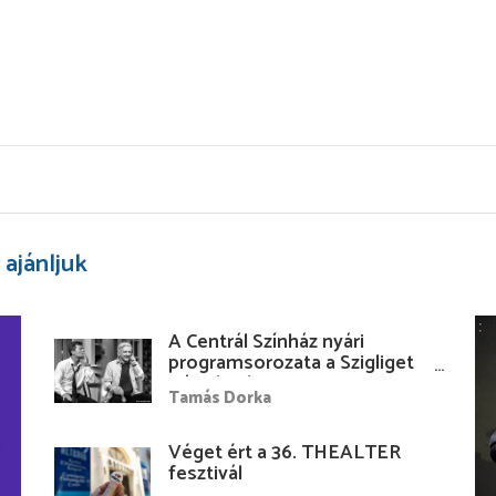
 ajánljuk
A Centrál Színház nyári
programsorozata a Szigliget
Várudvarban
Tamás Dorka
Véget ért a 36. THEALTER
fesztivál