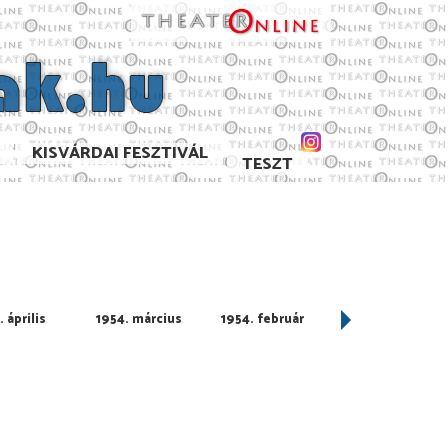
KISVÁRDAI FESZTIVÁL
TESZT
 április
1954. március
1954. február
1954. január