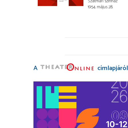
Szatmári színház
1954. május 28.
A
címlapjáról