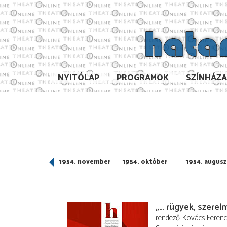
NYITÓLAP
PROGRAMOK
SZÍNHÁZ
954. december
1954. november
1954. október
1954. augusz
„… rügyek, szerel
rendező
Kovács Ferenc