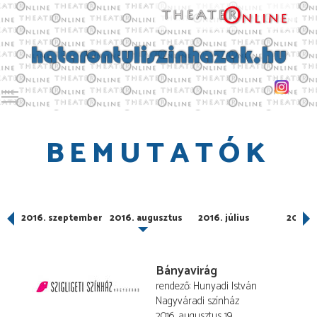
Toggle main menu visibility
BEMUTATÓK
2016. szeptember
2016. augusztus
2016. július
2016. 
Bányavirág
rendező
Hunyadi István
Nagyváradi színház
2016. augusztus 19.