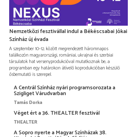
Nemzetközi fesztivállal indul a Békéscsabai Jókai
Színház új évada
A szeptember 10–12. között megrendezett háromnapos
találkozón magyarországi, romániai, ukrajnai és szerbiai
társulatok hat versenyprodukcióval mutatkoznak be, a
programban egy határokon átívelő koprodukcióban készülő
ősbemutató is szerepel.
A Centrál Színház nyári programsorozata a
Szigliget Várudvarban
Tamás Dorka
Véget ért a 36. THEALTER fesztivál
THEALTER
A Sopro nyerte a Magyar Színházak 38.