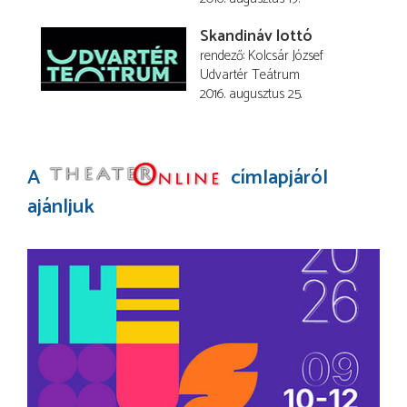
Skandináv lottó
rendező
Kolcsár József
Udvartér Teátrum
2016. augusztus 25.
A
címlapjáról
ajánljuk