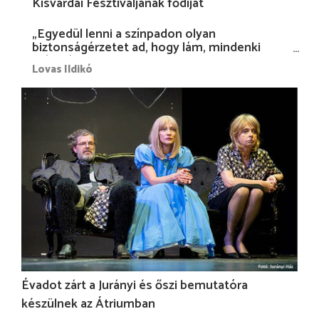
Kisvárdai Fesztiváljának fődíját
„Egyedül lenni a színpadon olyan
biztonságérzetet ad, hogy lám, mindenki
más nélkül is megvagyok magammal…”
Lovas Ildikó
Évadot zárt a Jurányi és őszi bemutatóra
készülnek az Átriumban