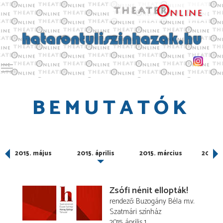
Toggle main menu visibility
BEMUTATÓK
2015. május
2015. április
2015. március
2015. 
Zsófi nénit ellopták!
rendező
Buzogány Béla
m.v.
Szatmári színház
2015. április 1.