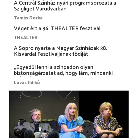
A Centrál Színház nyári programsorozata a
Szigliget Várudvarban
Tamás Dorka
Véget ért a 36. THEALTER fesztivál
THEALTER
A Sopro nyerte a Magyar Színházak 38.
Kisvárdai Fesztiváljának fődíját
„Egyedül lenni a színpadon olyan
biztonságérzetet ad, hogy lám, mindenki
más nélkül is megvagyok magammal…”
Lovas Ildikó