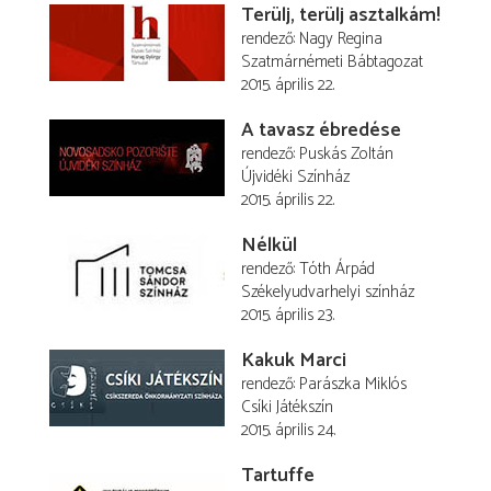
Terülj, terülj asztalkám!
rendező
Nagy Regina
Szatmárnémeti Bábtagozat
2015. április 22.
A tavasz ébredése
rendező
Puskás Zoltán
Újvidéki Színház
2015. április 22.
Nélkül
rendező
Tóth Árpád
Székelyudvarhelyi színház
2015. április 23.
Kakuk Marci
rendező
Parászka Miklós
Csíki Játékszín
2015. április 24.
Tartuffe