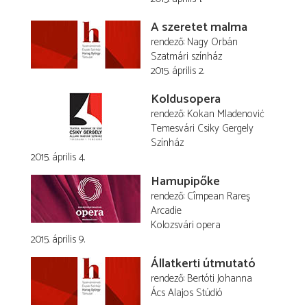
A szeretet malma
rendező
Nagy Orbán
Szatmári színház
2015. április 2.
Koldusopera
rendező
Kokan Mladenović
Temesvári Csiky Gergely
Színház
2015. április 4.
Hamupipőke
rendező
Cîmpean Rareş
Arcadie
Kolozsvári opera
2015. április 9.
Állatkerti útmutató
rendező
Bertóti Johanna
Ács Alajos Stúdió