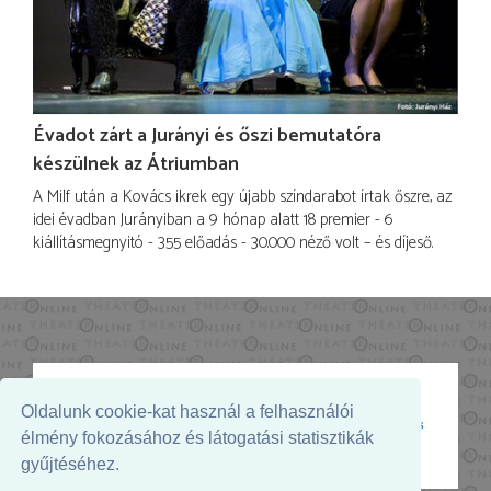
Évadot zárt a Jurányi és őszi bemutatóra
készülnek az Átriumban
A Milf után a Kovács ikrek egy újabb színdarabot írtak őszre, az
idei évadban Jurányiban a 9 hónap alatt 18 premier - 6
kiállításmegnyitó - 355 előadás - 30.000 néző volt – és díjeső.
Oldalunk cookie-kat használ a felhasználói
Az oldal megjelenését támogatja:
élmény fokozásához és látogatási statisztikák
gyűjtéséhez.