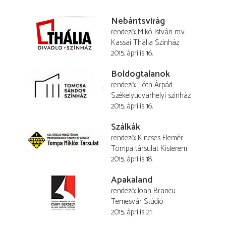
Nebántsvirág
rendező
Mikó István
m.v.
Kassai Thália Színház
2015. április 16.
Boldogtalanok
rendező
Tóth Árpád
Székelyudvarhelyi színház
2015. április 16.
Szálkák
rendező
Kincses Elemér
Tompa társulat Kisterem
2015. április 18.
Apakaland
rendező
Ioan Brancu
Temesvár Stúdió
2015. április 21.