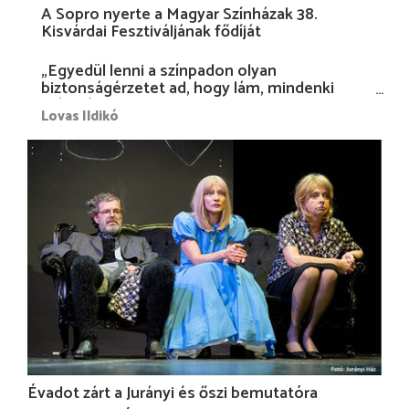
A Sopro nyerte a Magyar Színházak 38.
Kisvárdai Fesztiváljának fődíját
„Egyedül lenni a színpadon olyan
biztonságérzetet ad, hogy lám, mindenki
más nélkül is megvagyok magammal…”
Lovas Ildikó
Évadot zárt a Jurányi és őszi bemutatóra