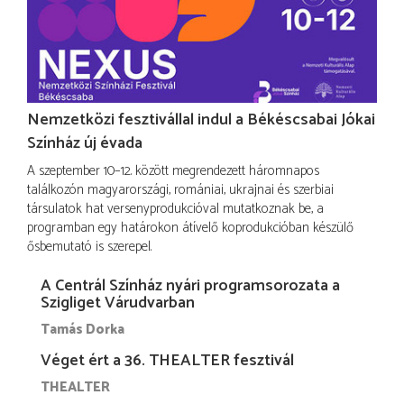
Nemzetközi fesztivállal indul a Békéscsabai Jókai
Színház új évada
A szeptember 10–12. között megrendezett háromnapos
találkozón magyarországi, romániai, ukrajnai és szerbiai
társulatok hat versenyprodukcióval mutatkoznak be, a
programban egy határokon átívelő koprodukcióban készülő
ősbemutató is szerepel.
A Centrál Színház nyári programsorozata a
Szigliget Várudvarban
Tamás Dorka
Véget ért a 36. THEALTER fesztivál
THEALTER