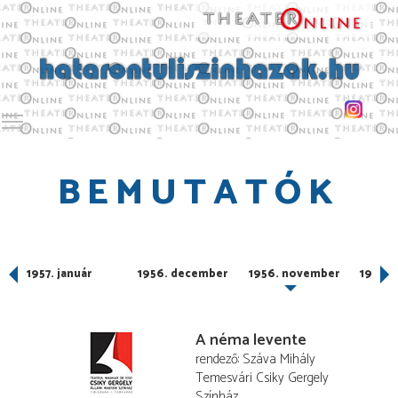
Toggle main menu visibility
BEMUTATÓK
1957. január
1956. december
1956. november
1956. 
A néma levente
rendező
Száva Mihály
Temesvári Csiky Gergely
Színház